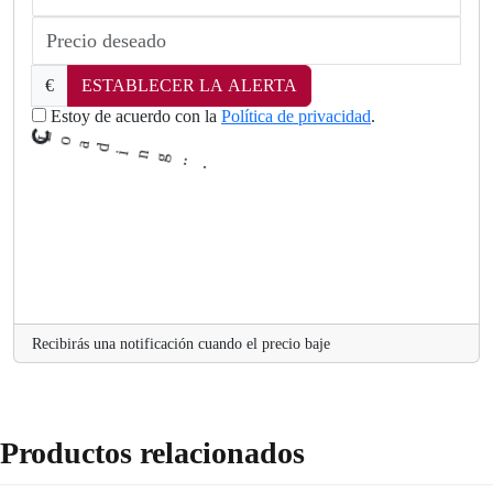
g
n
i
d
€
ESTABLECER LA ALERTA
a
o
Estoy de acuerdo con la
Política de privacidad
.
L
Recibirás una notificación cuando el precio baje
Productos relacionados