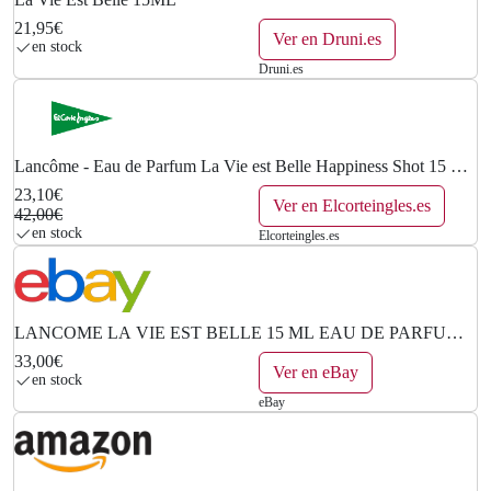
21,95€
Ver en Druni.es
en stock
Druni.es
Lancôme - Eau de Parfum La Vie est Belle Happiness Shot 15 ml
Lancôme.
23,10€
Ver en Elcorteingles.es
42,00€
en stock
Elcorteingles.es
LANCOME LA VIE EST BELLE 15 ML EAU DE PARFUM -
NUOVO - DA VIAGGIO, FLY
33,00€
Ver en eBay
en stock
eBay