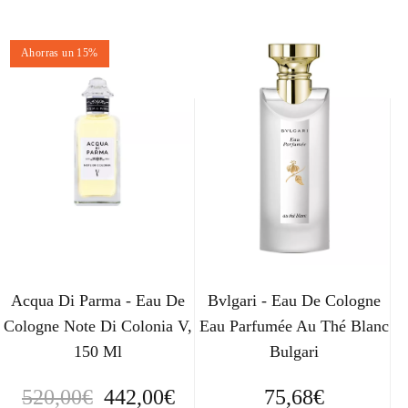
Ahorras un 15%
Acqua Di Parma - Eau De
Bvlgari - Eau De Cologne
Cologne Note Di Colonia V,
Eau Parfumée Au Thé Blanc
150 Ml
Bulgari
E
E
520,00
€
442,00
€
75,68
€