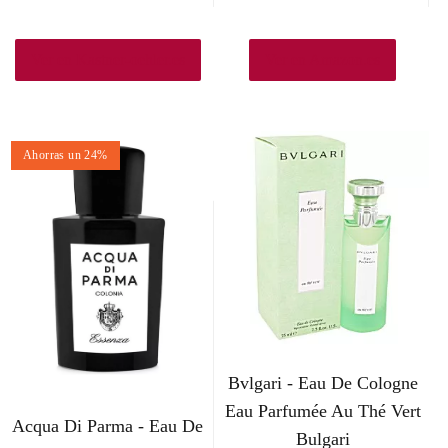
l
l
p
p
Ver en Kastner-oehler.es
Ver en Amazon.es
r
r
e
e
Ahorras un 24%
c
c
i
i
o
o
o
a
r
c
i
t
Bvlgari - Eau De Cologne
g
u
Eau Parfumée Au Thé Vert
Acqua Di Parma - Eau De
Bulgari
i
a