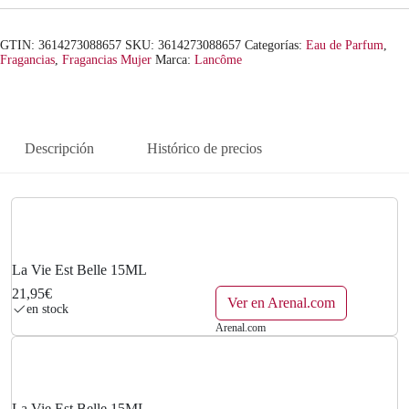
GTIN: 3614273088657
SKU:
3614273088657
Categorías:
Eau de Parfum
,
Fragancias
,
Fragancias Mujer
Marca:
Lancôme
Descripción
Histórico de precios
La Vie Est Belle 15ML
21,95€
Ver en Arenal.com
en stock
Arenal.com
La Vie Est Belle 15ML