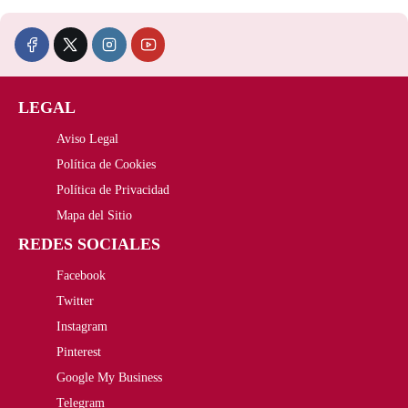
e
e
r
2
c
c
a
4
i
i
:
,
LEGAL
o
o
3
8
Aviso Legal
o
a
1
0
Política de Cookies
r
c
Política de Privacidad
,
€
i
t
Mapa del Sitio
0
.
REDES SOCIALES
g
u
0
Facebook
i
a
€
Twitter
n
l
Instagram
.
a
e
Pinterest
Google My Business
l
s
Telegram