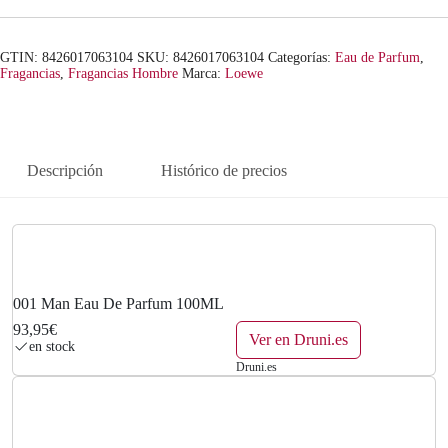
GTIN: 8426017063104
SKU:
8426017063104
Categorías:
Eau de Parfum
,
Fragancias
,
Fragancias Hombre
Marca:
Loewe
Descripción
Histórico de precios
001 Man Eau De Parfum 100ML
93,95€
Ver en Druni.es
en stock
Druni.es