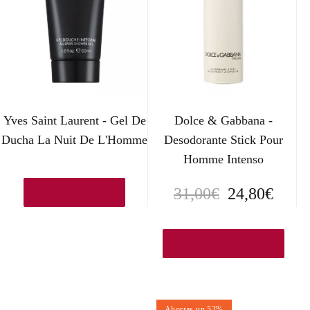
Yves Saint Laurent - Gel De
Dolce & Gabbana -
Ducha La Nuit De L'Homme
Desodorante Stick Pour
Homme Intenso
E
E
31,00
€
24,80
€
Ver en Amazon.es
l
l
p
p
Ver en Elcorteingles.es
r
r
e
e
Ahorras un 52%