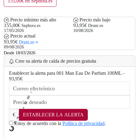
155,00€ en Sephora.es
Precio mínimo más alto
Precio más bajo
155,00€
93,95€
Sephora.es
Druni.es
17/05/2026
10/08/2026
Precio actual
93,95€
Druni.es
09/08/2026
Desde 18/03/2026
Cree su alerta de caída de precios gratuita
Establecer la alerta para 001 Man Eau De Parfum 100ML -
93,95€
€
ESTABLECER LA ALERTA
Estoy de acuerdo con la
Política de privacidad
.
a
o
L