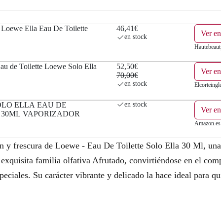
Loewe Ella Eau De Toilette
46,41€
Ver en
en stock
Hautebeaut
 de Toilette Loewe Solo Ella
52,50€
Ver en
70,00€
en stock
Elcorteingl
LO ELLA EAU DE
en stock
Ver e
 30ML VAPORIZADOR
Amazon.es
ón y frescura de Loewe - Eau De Toilette Solo Ella 30 Ml, una
exquisita familia olfativa Afrutado, convirtiéndose en el com
speciales. Su carácter vibrante y delicado la hace ideal para q