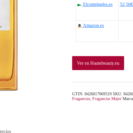
Elcorteingles.es
52,50€
Amazon.es
Ver en Hautebeauty.eu
GTIN: 8426017069519
SKU:
8426
Fragancias
,
Fragancias Mujer
Marc
recios