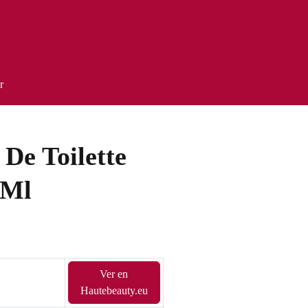
r
De Toilette
 Ml
Ver en
Hautebeauty.eu