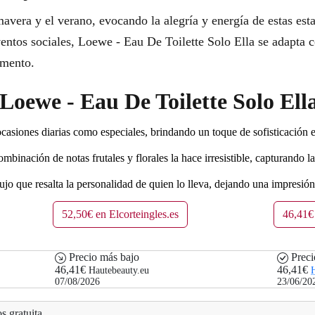
mavera y el verano, evocando la alegría y energía de estas esta
eventos sociales, Loewe - Eau De Toilette Solo Ella se adapta
omento.
 Loewe - Eau De Toilette Solo Ell
casiones diarias como especiales, brindando un toque de sofisticación 
mbinación de notas frutales y florales la hace irresistible, capturando l
jo que resalta la personalidad de quien lo lleva, dejando una impresión
52,50€ en Elcorteingles.es
46,41€
Precio más bajo
Preci
46,41€
46,41€
Hautebeauty.eu
H
07/08/2026
23/06/20
s gratuita