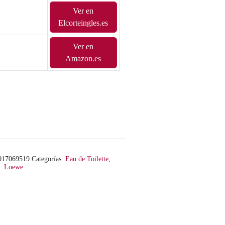
Ver en
Elcorteingles.es
Ver en
Amazon.es
017069519
Categorías:
Eau de Toilette
,
a:
Loewe