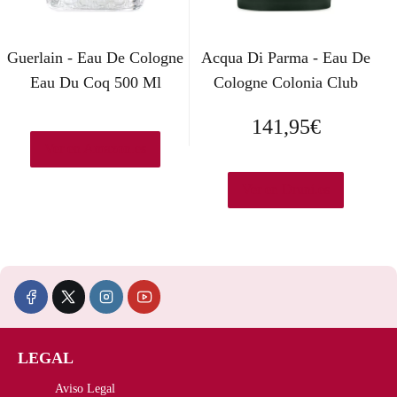
i
t
g
u
Guerlain - Eau De Cologne
Acqua Di Parma - Eau De
i
a
Eau Du Coq 500 Ml
Cologne Colonia Club
n
l
141,95
€
a
e
Ver en Amazon.es
l
s
Ver en Druni.es
e
:
r
9
a
2
:
,
1
4
LEGAL
5
0
Aviso Legal