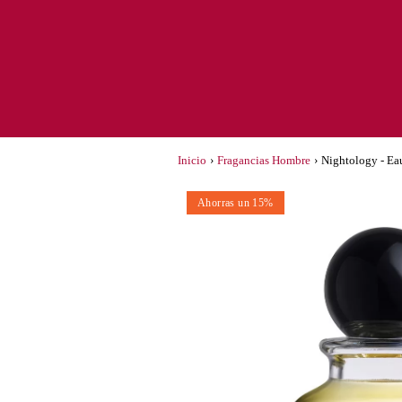
Inicio
›
Fragancias Hombre
›
Nightology - Ea
Ahorras un 15%