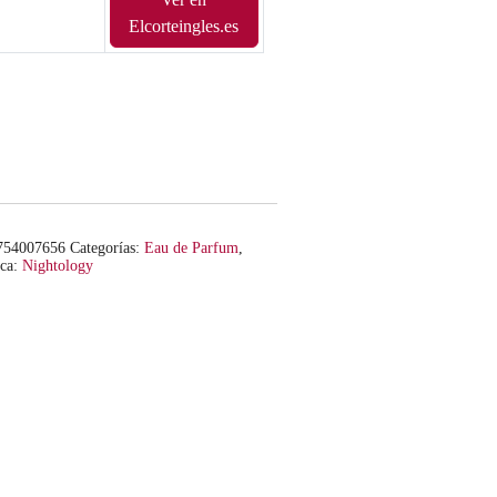
Elcorteingles.es
754007656
Categorías:
Eau de Parfum
,
ca:
Nightology