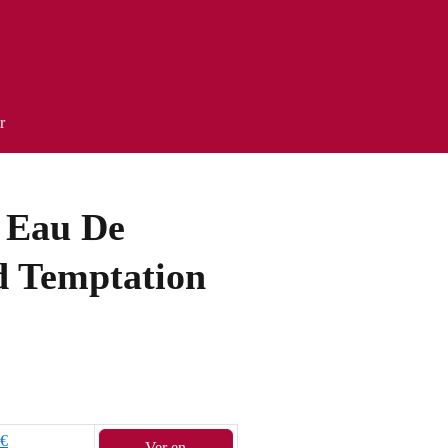
r
- Eau De
d Temptation
7€
Ver en