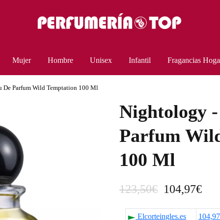
Mujer
Hombre
Unisex
Infantil
Fragancias Hoga
u De Parfum Wild Temptation 100 Ml
Nightology 
Parfum Wil
100 Ml
E
E
123,50
€
104,97
€
l
l
Elcorteingles.es
104,9