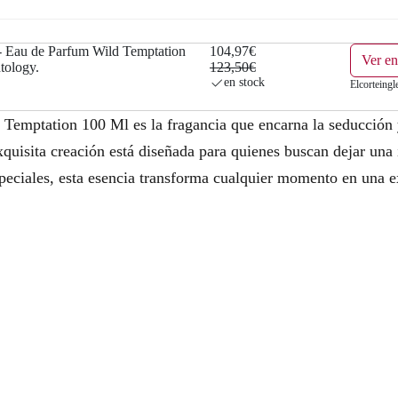
a
e
l
s
- Eau de Parfum Wild Temptation
104,97€
Ver en
tology.
123,50€
e
:
en stock
Elcorteingl
r
1
emptation 100 Ml es la fragancia que encarna la seducción y 
a
0
xquisita creación está diseñada para quienes buscan dejar un
speciales, esta esencia transforma cualquier momento en una e
:
4
1
,
2
9
3
7
,
€
5
.
0