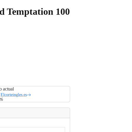
ld Temptation 100
o actual
Elcorteingles.es
26