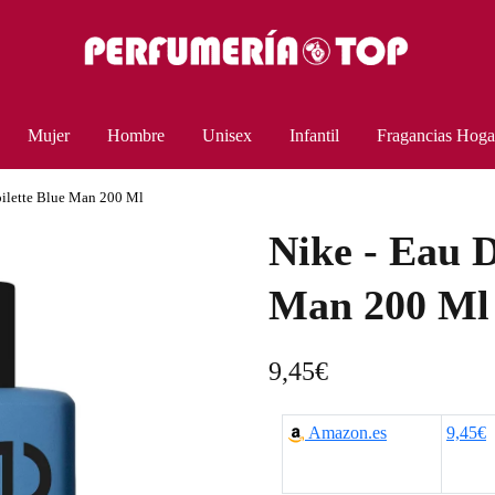
Mujer
Hombre
Unisex
Infantil
Fragancias Hoga
oilette Blue Man 200 Ml
Nike - Eau D
Man 200 Ml
9,45
€
Amazon.es
9,45€