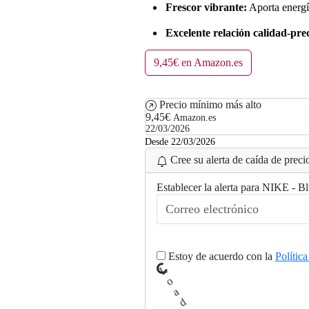
Frescor vibrante:
Aporta energí
Excelente relación calidad-prec
9,45€ en Amazon.es
Precio mínimo más alto
9,45€
Amazon.es
22/03/2026
Desde 22/03/2026
Cree su alerta de caída de precio
Establecer la alerta para NIKE - 
Estoy de acuerdo con la
Polític
L
.
o
a
d