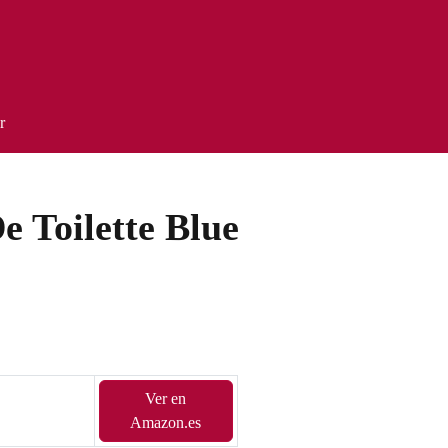
r
e Toilette Blue
Ver en
Amazon.es