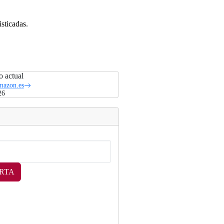
sticadas.
o actual
azon.es
26
RTA