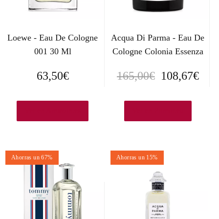
Loewe - Eau De Cologne
Acqua Di Parma - Eau De
001 30 Ml
Cologne Colonia Essenza
E
E
63,50
€
165,00
€
108,67
€
l
l
p
p
Ver en Amazon.es
Ver en Primor.eu
r
r
e
e
Ahorras un 67%
Ahorras un 15%
c
c
i
i
o
o