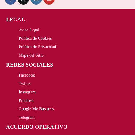
1
,
o
o
i
i
6
6
o
a
LEGAL
o
o
5
7
r
c
Aviso Legal
o
a
,
€
Política de Cookies
i
t
r
c
Política de Privacidad
0
.
g
u
i
t
Mapa del Sitio
0
i
a
REDES SOCIALES
g
u
€
n
l
Facebook
i
a
Twitter
.
a
e
n
l
Instagram
l
s
a
e
Pinterest
Google My Business
e
:
l
s
Telegram
r
1
e
:
ACUERDO OPERATIVO
a
7