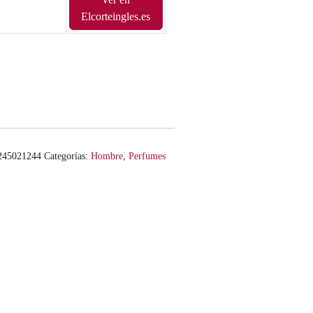
Elcorteingles.es
245021244
Categorías:
Hombre
,
Perfumes