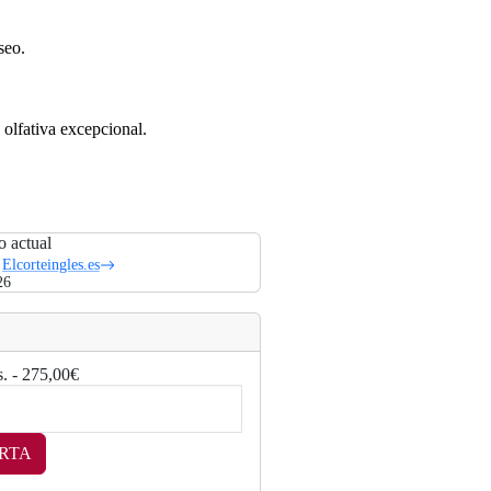
seo.
olfativa excepcional.
o actual
Elcorteingles.es
26
. - 275,00€
RTA