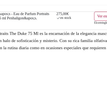
apos;s - Eau de Parfum Portraits
275,00€
Ver en
 ml Penhaligon&apos;s.
en stock
Elcorteingl
traits The Duke 75 Ml es la encarnación de la elegancia mas
alo de sofisticación y misterio. Con su rica familia olfativa
en la rutina diaria como en ocasiones especiales que requieren 