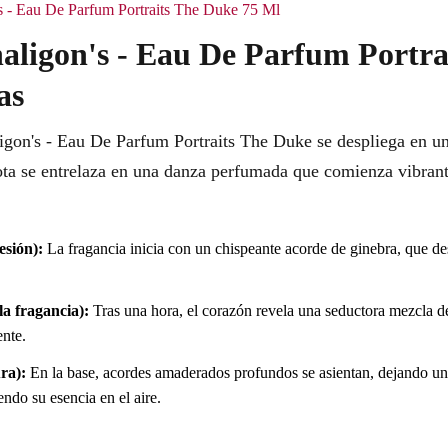
's - Eau De Parfum Portraits The Duke 75 Ml
aligon's - Eau De Parfum Portra
as
igon's - Eau De Parfum Portraits The Duke se despliega en un
ota se entrelaza en una danza perfumada que comienza vibran
esión):
La fragancia inicia con un chispeante acorde de ginebra, que des
.
a fragancia):
Tras una hora, el corazón revela una seductora mezcla d
nte.
ra):
En la base, acordes amaderados profundos se asientan, dejando una 
do su esencia en el aire.