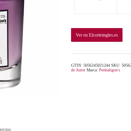
Ver en Elcorteingles.es
GTIN: 5056245021244
SKU:
5056
de Autor
Marca:
Penhaligon's
recios