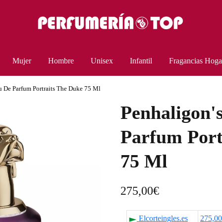
Mujer
Hombre
Unisex
Infantil
Fragancias Hoga
u De Parfum Portraits The Duke 75 Ml
Penhaligon'
Parfum Port
75 Ml
275,00
€
Elcorteingles.es
275,0