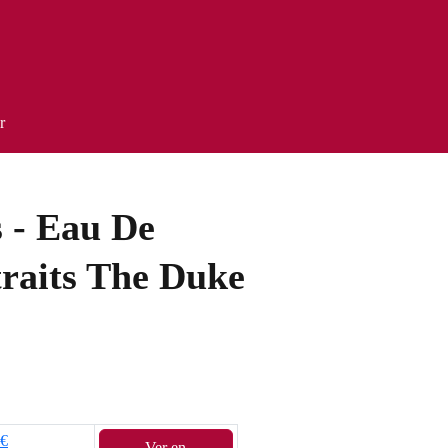
r
s - Eau De
raits The Duke
0€
Ver en