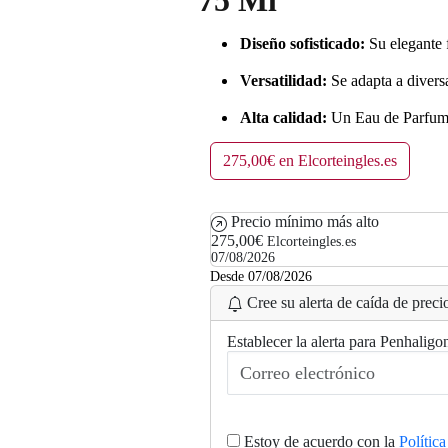
75 Ml
Diseño sofisticado:
Su elegante f
Versatilidad:
Se adapta a divers
Alta calidad:
Un Eau de Parfum q
275,00€ en Elcorteingles.es
Precio mínimo más alto
275,00€
Elcorteingles.es
07/08/2026
Desde 07/08/2026
Cree su alerta de caída de precio
Establecer la alerta para Penhali
Estoy de acuerdo con la
Polític
.
.