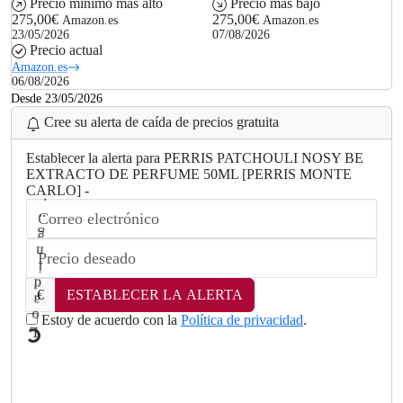
Precio mínimo más alto
Precio más bajo
275,00€
275,00€
Amazon.es
Amazon.es
23/05/2026
07/08/2026
Precio actual
Amazon.es
06/08/2026
Desde 23/05/2026
Cree su alerta de caída de precios gratuita
Establecer la alerta para PERRIS PATCHOULI NOSY BE
EXTRACTO DE PERFUME 50ML [PERRIS MONTE
CARLO] -
€
ESTABLECER LA ALERTA
Estoy de acuerdo con la
Política de privacidad
.
L
.
o
a