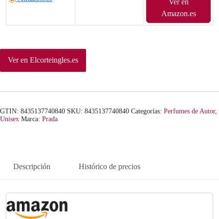
Ver en
p
p
Amazon.es
r
r
e
e
Ver en Elcorteingles.es
c
c
i
i
o
o
GTIN: 8435137740840
SKU:
8435137740840
Categorías:
Perfumes de Autor
,
o
a
Unisex
Marca:
Prada
r
c
i
t
Descripción
Histórico de precios
g
u
i
a
n
l