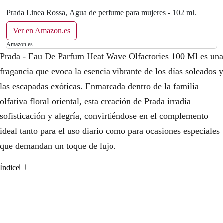
a
e
Prada Linea Rossa, Agua de perfume para mujeres - 102 ml.
l
s
Ver en Amazon.es
Amazon.es
e
:
Prada - Eau De Parfum Heat Wave Olfactories 100 Ml es una
r
2
fragancia que evoca la esencia vibrante de los días soleados y
las escapadas exóticas. Enmarcada dentro de la familia
a
1
olfativa floral oriental, esta creación de Prada irradia
:
0
sofisticación y alegría, convirtiéndose en el complemento
2
,
ideal tanto para el uso diario como para ocasiones especiales
8
0
que demandan un toque de lujo.
0
0
Índice
,
€
0
.
0