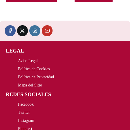
r
r
e
e
c
c
i
i
LEGAL
o
o
Aviso Legal
o
a
Política de Cookies
r
c
Política de Privacidad
i
t
Mapa del Sitio
REDES SOCIALES
g
u
Facebook
i
a
Twitter
n
l
Instagram
a
e
Pinterest