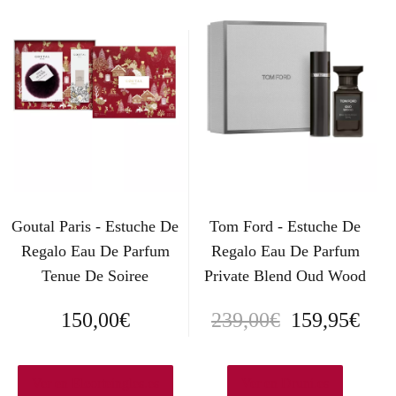
Goutal Paris - Estuche De
Tom Ford - Estuche De
Regalo Eau De Parfum
Regalo Eau De Parfum
Tenue De Soiree
Private Blend Oud Wood
E
E
150,00
€
239,00
€
159,95
€
l
l
p
p
Ver en Elcorteingles.es
Ver en Druni.es