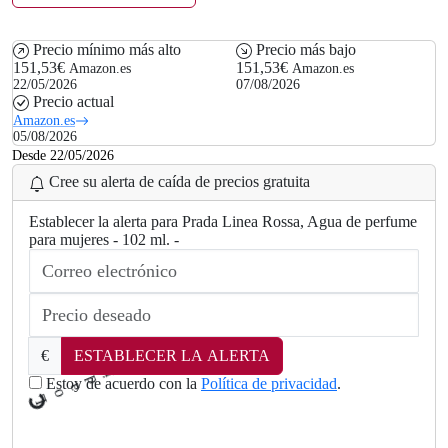
Precio mínimo más alto
Precio más bajo
151,53€
151,53€
Amazon.es
Amazon.es
22/05/2026
07/08/2026
Precio actual
Amazon.es
05/08/2026
Desde 22/05/2026
Cree su alerta de caída de precios gratuita
Establecer la alerta para Prada Linea Rossa, Agua de perfume
para mujeres - 102 ml. -
€
ESTABLECER LA ALERTA
d
a
Estoy de acuerdo con la
Política de privacidad
.
o
L
.