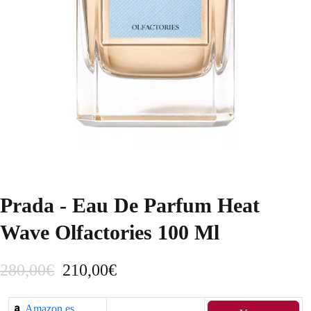
Prada - Eau De Parfum Heat
Wave Olfactories 100 Ml
E
E
280,00
€
210,00
€
l
l
Amazon.es