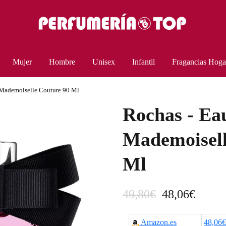
Mujer
Hombre
Unisex
Infantil
Fragancias Hoga
 Mademoiselle Couture 90 Ml
Rochas - Ea
Mademoisell
Ml
E
E
49,80
€
48,06
€
l
l
Amazon.es
48,06€