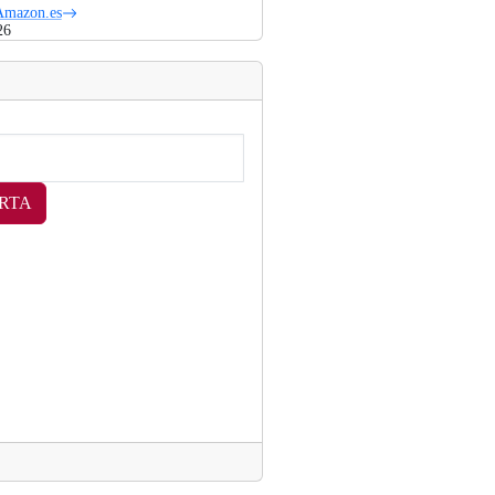
Amazon.es
26
RTA