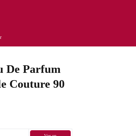
r
u De Parfum
e Couture 90
Ver en