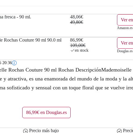
a
e
l
s
 fresca - 90 ml.
48,06€
Ver e
49,80€
e
:
Amazon.es
r
4
e Rochas Couture 90 ml 90.0 ml
86,99€
Ver en
109,00€
a
8
en stock
Douglas.es
:
,
6 20:36
lle Rochas Couture 90 ml Rochas DescripciónMademoiselle 
4
0
e y atractiva, es una enamorada del mundo de la moda y la alt
9
6
ma sofisticado y sensual con un toque floral que se vuelve irr
,
€
8
.
86,99€ en Douglas.es
0
€
Precio más bajo
Preci