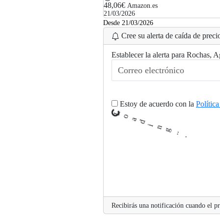
48,06€
Amazon.es
21/03/2026
Desde 21/03/2026
Cree su alerta de caída de precio
Establecer la alerta para Rochas, A
.
.
g
n
i
d
a
Estoy de acuerdo con la
Polític
o
L
.
Recibirás una notificación cuando el pr