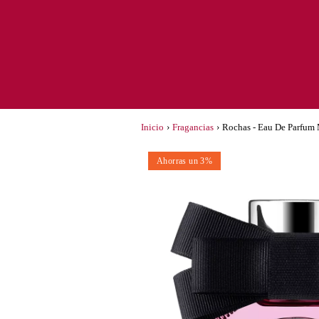
Inicio
›
Fragancias
›
Rochas - Eau De Parfum
Ahorras un 3%