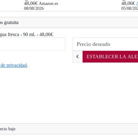
48,06€
48,06€
Amazon.es
.
08/08/2026
05/08/20
s gratuita
gua fresca - 90 ml. - 48,06€
€
ESTABLECER LA ALE
a de privacidad
.
ecio baje