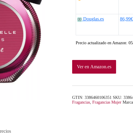
p
p
r
r
Douglas.es
86,99€
e
e
c
c
Precio actualizado en Amazon:
05
i
i
o
o
Ver en Amazon.es
o
a
r
c
i
t
GTIN: 3386460106351
SKU:
3386
Fragancias
,
Fragancias Mujer
Marc
g
u
i
a
n
l
recios