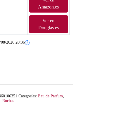
Amazon.es
Ver en
Douglas.es
/08/2026 20:36
460106351
Categorías:
Eau de Parfum
,
a:
Rochas