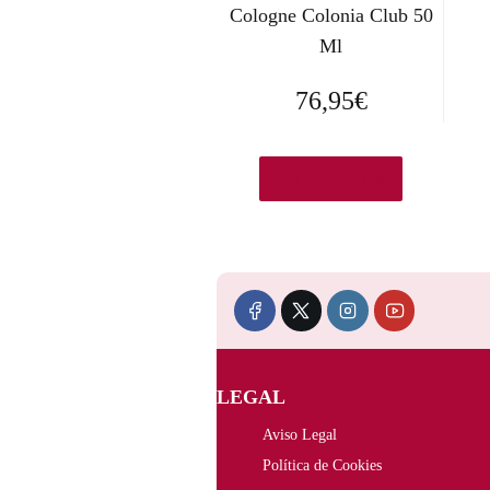
Cologne Colonia Club 50
Ml
76,95
€
Ver en Druni.es
LEGAL
Aviso Legal
Política de Cookies