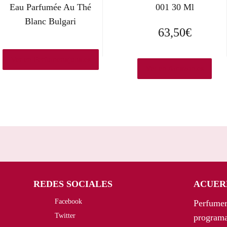
Eau Parfumée Au Thé
001 30 Ml
Blanc Bulgari
63,50
€
Ver en Perfumeriajulia.es
Ver en Amazon.es
REDES SOCIALES
ACUER
Facebook
Perfumer
Twitter
programa