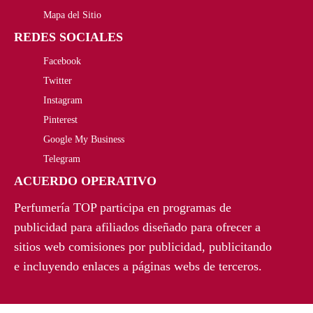
Mapa del Sitio
g
u
REDES SOCIALES
i
a
Facebook
n
l
Twitter
a
e
Instagram
Pinterest
l
s
Google My Business
e
:
Telegram
r
1
ACUERDO OPERATIVO
a
7
Perfumería TOP participa en programas de
publicidad para afiliados diseñado para ofrecer a
:
,
sitios web comisiones por publicidad, publicitando
3
6
e incluyendo enlaces a páginas webs de terceros.
7
3