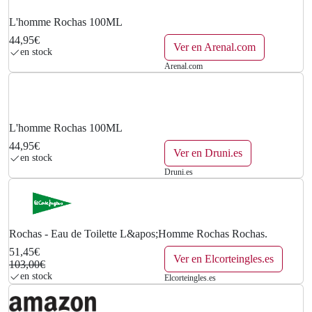
€
L'homme Rochas 100ML
.
44,95€
Ver en Arenal.com
en stock
Arenal.com
L'homme Rochas 100ML
44,95€
Ver en Druni.es
en stock
Druni.es
Rochas - Eau de Toilette L&apos;Homme Rochas Rochas.
51,45€
Ver en Elcorteingles.es
103,00€
en stock
Elcorteingles.es