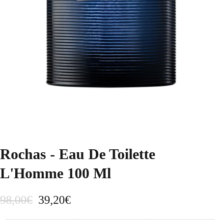
Rochas - Eau De Toilette
L'Homme 100 Ml
E
E
98,00
€
39,20
€
l
l