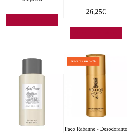
26,25
€
Ver en Elcorteingles.es
Ver en Elcorteingles.es
Ahorras un 52%
Paco Rabanne - Desodorante