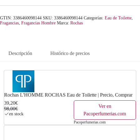
n
l
a
e
GTIN: 3386460098144
SKU:
3386460098144
Categorías:
Eau de Toilette
,
Fragancias
,
Fragancias Hombre
Marca:
Rochas
l
s
e
:
r
3
Descripción
Histórico de precios
a
9
:
,
9
2
Rochas L'HOMME ROCHAS Eau de Toilette | Precio, Comprar
8
0
39,20€
Ver en
,
€
98,00€
Pacoperfumerias.com
en stock
0
.
Pacoperfumerias.com
0