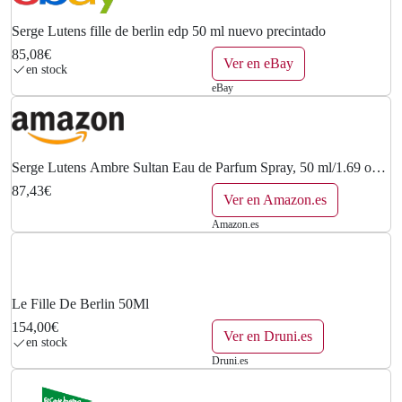
Serge Lutens fille de berlin edp 50 ml nuevo precintado
85,08€
Ver en eBay
en stock
eBay
Serge Lutens Ambre Sultan Eau de Parfum Spray, 50 ml/1.69 oz
(3700358123365)
87,43€
Ver en Amazon.es
Amazon.es
Le Fille De Berlin 50Ml
154,00€
Ver en Druni.es
en stock
Druni.es