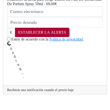
De Parfum Spray 50ml - 69,00€
.
..
g
n
i
d
€
ESTABLECER LA ALERTA
a
o
Estoy de acuerdo con la
Política de privacidad
.
L
Recibirás una notificación cuando el precio baje