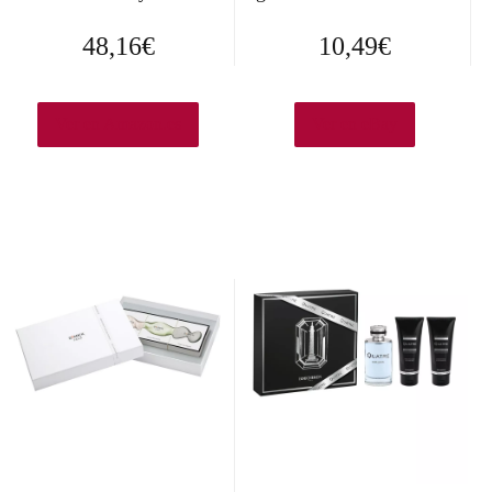
48,16
€
10,49
€
Ver en Amazon.es
Ver en eBay