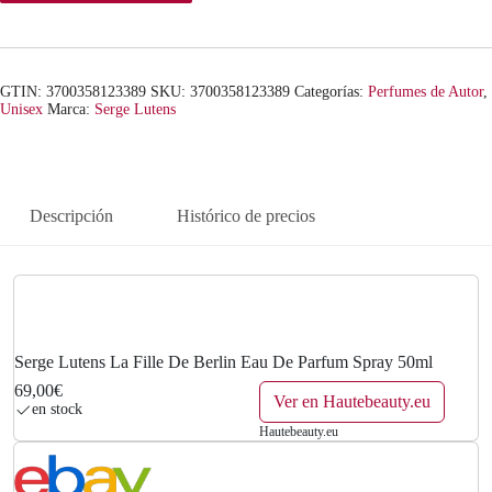
GTIN: 3700358123389
SKU:
3700358123389
Categorías:
Perfumes de Autor
,
Unisex
Marca:
Serge Lutens
Descripción
Histórico de precios
Serge Lutens La Fille De Berlin Eau De Parfum Spray 50ml
69,00€
Ver en Hautebeauty.eu
en stock
Hautebeauty.eu