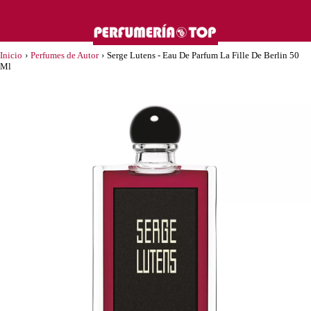
Inicio
›
Perfumes de Autor
›
Serge Lutens - Eau De Parfum La Fille De Berlin 50
Ml