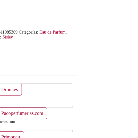
311985309
Categorías:
Eau de Parfum
,
a:
Sisley
 Druni.es
n Pacoperfumerias.com
erias.com
 Primor.eu