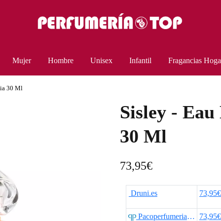
Mujer
Hombre
Unisex
Infantil
Fragancias Hoga
zia 30 Ml
Sisley - Eau
30 Ml
73,95
€
Druni.es
73,95€
Pacoperfumerias.com
73,95€