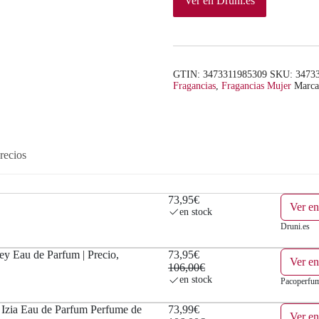
Ver en Druni.es
GTIN: 3473311985309
SKU:
3473
Fragancias
,
Fragancias Mujer
Marc
recios
73,95€
Ver en
en stock
Druni.es
ey Eau de Parfum | Precio,
73,95€
Ver e
106,00€
en stock
Pacoperfum
zia Eau de Parfum Perfume de
73,99€
Ver en