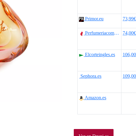
Primor.eu
73,99€
Perfumeriacomas.com
74,00€
Elcorteingles.es
106,0
Sephora.es
109,0
Amazon.es