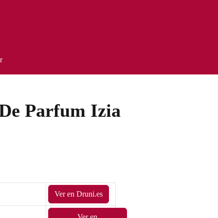
r
 De Parfum Izia
Ver en Druni.es
Ver en