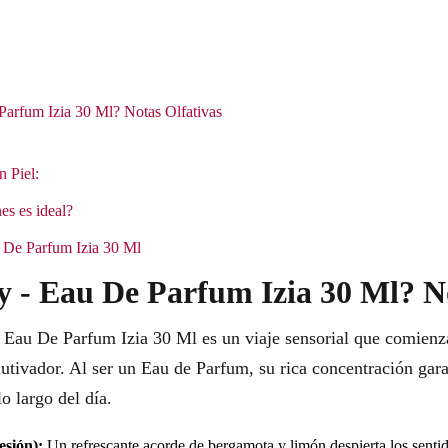
Parfum Izia 30 Ml? Notas Olfativas
n Piel:
es es ideal?
au De Parfum Izia 30 Ml
ey - Eau De Parfum Izia 30 Ml? N
- Eau De Parfum Izia 30 Ml es un viaje sensorial que comienza
utivador. Al ser un Eau de Parfum, su rica concentración gar
o largo del día.
esión):
Un refrescante acorde de bergamota y limón despierta los senti