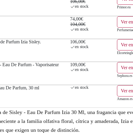
106,00€
en stock
Primor.eu
74,00€
Ver e
104,00€
en stock
Perfumeri
 de Parfum Izia Sisley.
106,00€
Ver en
en stock
Elcorteingl
a - Eau De Parfum - Vaporisateur
109,00€
Ver en
en stock
Sephora.es
Eau De Parfum, 30 ml
en stock
Ver e
Amazon.es
 de Sisley - Eau De Parfum Izia 30 Ml, una fragancia que evo
eciente a la familia olfativa floral, cítrica y amaderada, Izia e
es que exigen un toque de distinción.