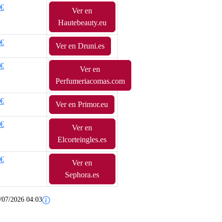
1€
Ver en
Hautebeauty.eu
5€
Ver en Druni.es
0€
Ver en
Perfumeriacomas.com
0€
Ver en Primor.eu
0€
Ver en
Elcorteingles.es
0€
Ver en
Sephora.es
/07/2026 04:03