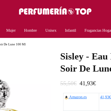
Mujer
Hombre
Unisex
Infantil
Fragancias Hoga
Soir De Lune 100 Ml
Sisley - Ea
Soir De Lun
E
E
55,50
€
41,93
€
l
l
Amazon.es
41,93€
p
p