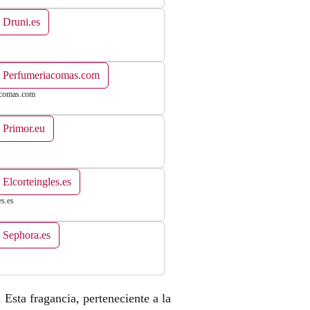
 Druni.es
n Perfumeriacomas.com
acomas.com
 Primor.eu
 Elcorteingles.es
es.es
 Sephora.es
. Esta fragancia, perteneciente a la