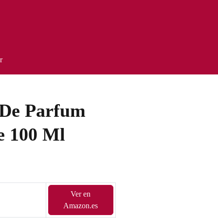
r
u De Parfum
e 100 Ml
Ver en
Amazon.es