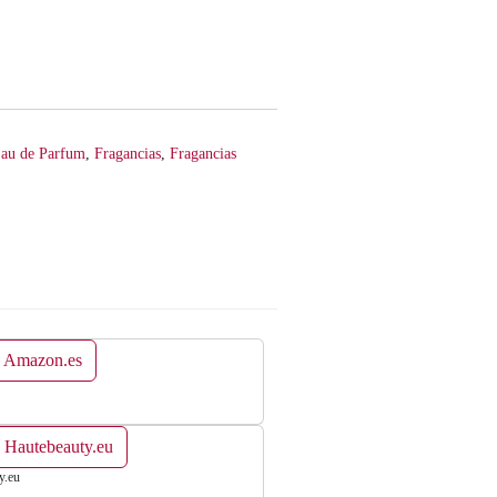
au de Parfum
,
Fragancias
,
Fragancias
n Amazon.es
 Hautebeauty.eu
y.eu