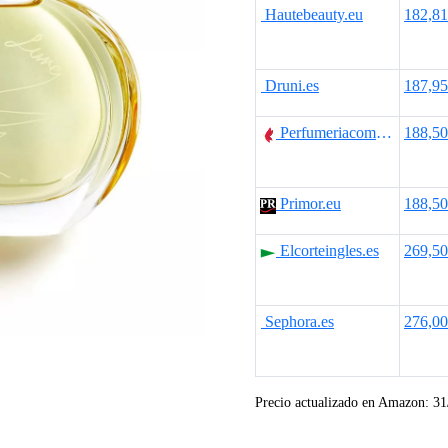
r
r
Hautebeauty.eu
182,8
e
e
c
c
Druni.es
187,9
i
i
Perfumeriacomas.com
188,5
o
o
o
a
Primor.eu
188,5
r
c
Elcorteingles.es
269,5
i
t
g
u
Sephora.es
276,0
i
a
n
l
Precio actualizado en Amazon:
31
a
e