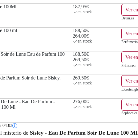
ne 100Ml
187,95€
Ver en
en stock
Druni.es
e 100 ml
188,50€
Ver e
264,00€
en stock
Perfumeri
Soir de Lune Eau de Parfum 100
188,50€
Ver en
269,50€
en stock
Primor.eu
 de Parfum Soir de Lune Sisley.
269,50€
Ver en
en stock
Elcorteingl
r De Lune - Eau De Parfum -
276,00€
Ver en
r 100 Ml
en stock
Sephora.es
6 04:03
el misterio de
Sisley - Eau De Parfum Soir De Lune 100 Ml