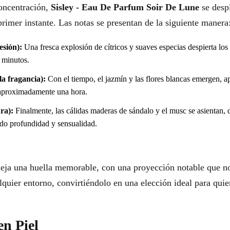
oncentración,
Sisley - Eau De Parfum Soir De Lune
se despl
rimer instante. Las notas se presentan de la siguiente manera
esión):
Una fresca explosión de cítricos y suaves especias despierta los
s minutos.
a fragancia):
Con el tiempo, el jazmín y las flores blancas emergen, a
 aproximadamente una hora.
ra):
Finalmente, las cálidas maderas de sándalo y el musc se asientan, 
do profundidad y sensualidad.
eja una huella memorable, con una proyección notable que n
lquier entorno, convirtiéndolo en una elección ideal para qui
en Piel