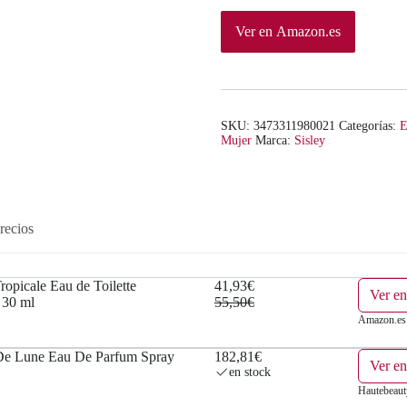
l
s
Ver en Amazon.es
e
:
r
4
a
1
SKU:
3473311980021
Categorías:
E
Mujer
Marca:
Sisley
:
,
5
9
5
3
recios
,
€
5
.
ropicale Eau de Toilette
41,93€
Ver e
 30 ml
55,50€
0
Amazon.es
€
 De Lune Eau De Parfum Spray
182,81€
Ver en
en stock
.
Hautebeaut