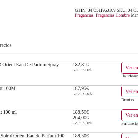
GTIN: 3473311963109
SKU:
3473
Fragancias
,
Fragancias Hombre
Mar
recios
 D'Orient Eau De Parfum Spray
182,81€
Ver en
en stock
Hautebeaut
nt 100Ml
187,95€
Ver en
en stock
Druni.es
nt 100 ml
188,50€
Ver e
264,00€
en stock
Perfumeri
oir d'Orient Eau de Parfum 100
188,50€