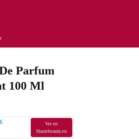
r
u De Parfum
nt 100 Ml
1€
Ver en
Hautebeauty.eu