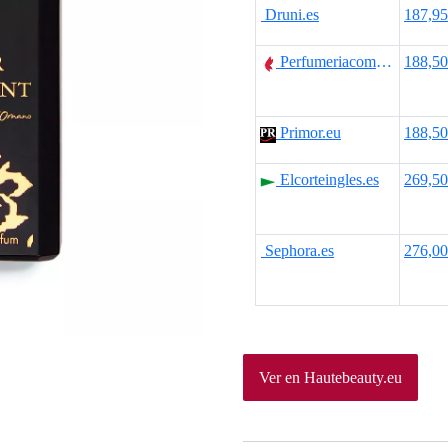
Druni.es
187,9
Perfumeriacomas.com
188,5
Primor.eu
188,5
Elcorteingles.es
269,5
Sephora.es
276,0
Ver en Hautebeauty.eu