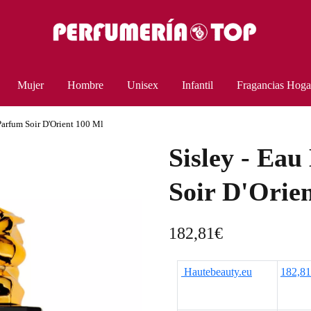
Mujer
Hombre
Unisex
Infantil
Fragancias Hoga
Parfum Soir D'Orient 100 Ml
Sisley - Ea
Soir D'Orie
182,81
€
Hautebeauty.eu
182,8