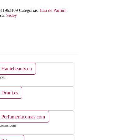
311963109
Categorías:
Eau de Parfum
,
ca:
Sisley
 Hautebeauty.eu
y.eu
 Druni.es
n Perfumeriacomas.com
acomas.com