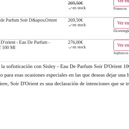
Ver en
269,50€
en stock
Primor.eu
u de Parfum Soir D&apos;Orient
269,50€
Ver en
en stock
Elcorteingl
r D'orient - Eau De Parfum -
276,00€
Ver en
č 100 Ml
en stock
Sephora.es
 la sofisticación con Sisley - Eau De Parfum Soir D'Orient 10
o para esas ocasiones especiales en las que deseas dejar una h
ere, Soir D'Orient es una declaración de intenciones que se t