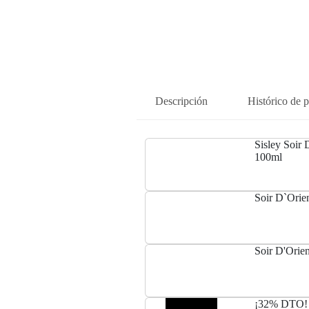
Descripción
Histórico de p
Sisley Soir
100ml
Soir D`Orie
Soir D'Orie
¡32% DTO! S