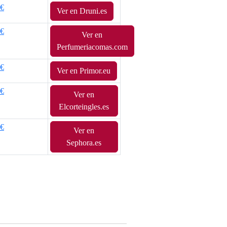
5€
Ver en Druni.es
0€
Ver en
Perfumeriacomas.com
0€
Ver en Primor.eu
0€
Ver en
Elcorteingles.es
0€
Ver en
Sephora.es