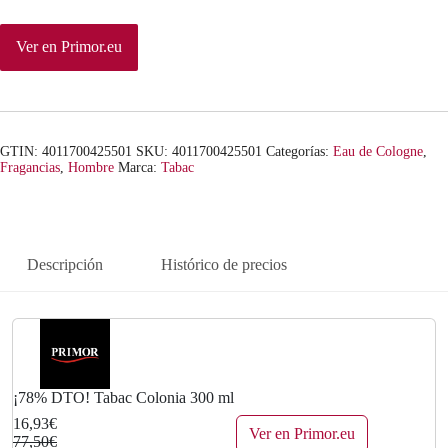
n
l
a
e
Ver en Primor.eu
l
s
e
:
r
1
GTIN: 4011700425501
SKU:
4011700425501
Categorías:
Eau de Cologne
,
Fragancias
,
Hombre
Marca:
Tabac
a
6
:
,
Descripción
Histórico de precios
7
9
7
3
,
€
5
.
¡78% DTO! Tabac Colonia 300 ml
0
16,93€
Ver en Primor.eu
77,50€