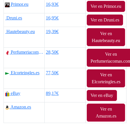
Primor.eu
16,93€
Ver en Primor.eu
p
p
Druni.es
16,95€
r
r
Ver en Druni.es
e
e
Hautebeauty.eu
19,39€
Ver en
Hautebeauty.eu
c
c
Perfumeriacomas.com
28,50€
i
i
Ver en
Perfumeriacomas.co
o
o
Elcorteingles.es
77,50€
o
a
Ver en
Elcorteingles.es
r
c
eBay
89,17€
Ver en eBay
i
t
Amazon.es
g
u
Ver en
Amazon.es
i
a