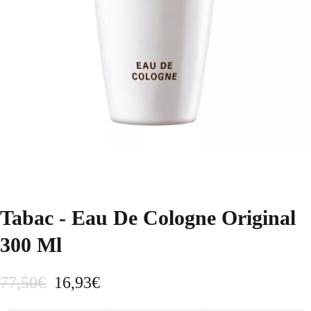
Tabac - Eau De Cologne Original
300 Ml
E
E
77,50
€
16,93
€
l
l