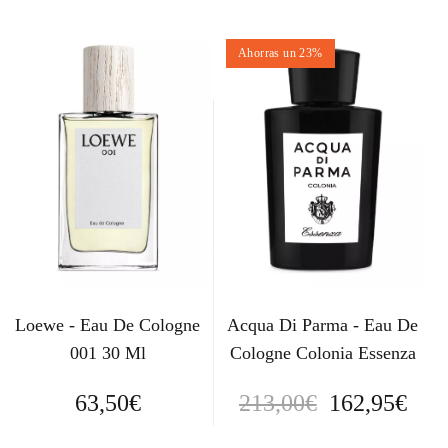
e
e
Ahorras un 23%
c
c
i
i
o
o
o
a
r
c
i
t
g
u
Loewe - Eau De Cologne
Acqua Di Parma - Eau De
i
a
001 30 Ml
Cologne Colonia Essenza
n
l
E
E
63,50
€
213,00
€
162,95
€
a
e
l
l