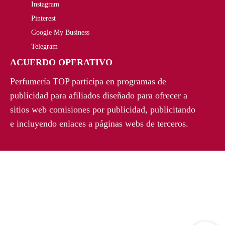
Instagram
.
a
e
Pinterest
Google My Business
l
s
Telegram
e
:
ACUERDO OPERATIVO
r
1
Perfumería TOP participa en programas de
a
6
publicidad para afiliados diseñado para ofrecer a
sitios web comisiones por publicidad, publicitando
:
2
e incluyendo enlaces a páginas webs de terceros.
2
,
1
9
3
5
,
€
0
.