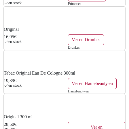
€
en stock
Primor.eu
.
Original
16,95€
Ver en Druni.es
en stock
Druni.es
Tabac Original Eau De Cologne 300ml
19,39€
Ver en Hautebeauty.eu
en stock
Hautebeauty.eu
Original 300 ml
28,50€
Ver en