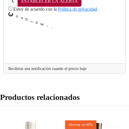
d
€
ESTABLECER LA ALERTA
a
o
Estoy de acuerdo con la
Política de privacidad
.
L
.
Recibirás una notificación cuando el precio baje
Productos relacionados
Ahorras un 40%