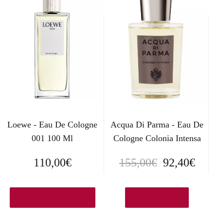
Loewe - Eau De Cologne
Acqua Di Parma - Eau De
001 100 Ml
Cologne Colonia Intensa
E
E
110,00
€
155,00
€
92,40
€
l
l
p
p
Ver en Elcorteingles.es
Ver en Druni.es
r
r