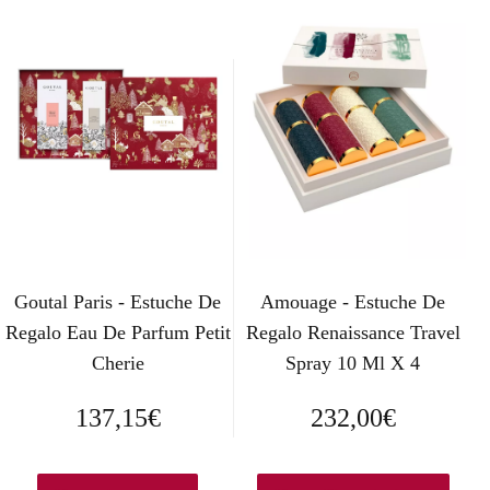
c
c
i
i
o
o
o
a
r
c
i
t
g
u
Goutal Paris - Estuche De
Amouage - Estuche De
i
a
Regalo Eau De Parfum Petit
Regalo Renaissance Travel
n
l
Cherie
Spray 10 Ml X 4
a
e
137,15
€
232,00
€
l
s
e
: