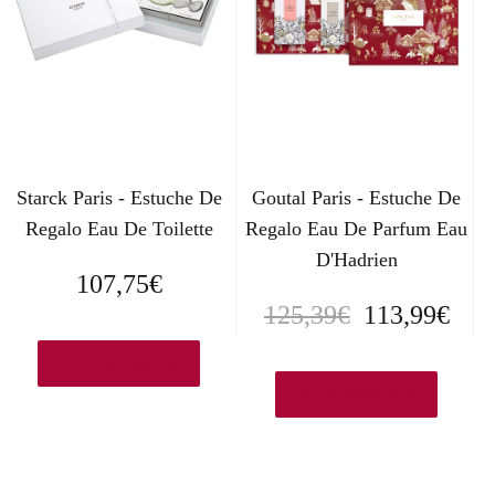
Starck Paris - Estuche De
Goutal Paris - Estuche De
Regalo Eau De Toilette
Regalo Eau De Parfum Eau
D'Hadrien
107,75
€
E
E
125,39
€
113,99
€
l
l
Ver en Amazon.es
p
p
Ver en Amazon.es
r
r
e
e