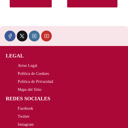
Ver en Amazon.es
Ver en Elcorteingles.es
r
1
a
1
:
3
1
,
2
9
LEGAL
5
9
Aviso Legal
,
€
Política de Cookies
Política de Privacidad
3
.
Mapa del Sitio
9
REDES SOCIALES
€
Facebook
Twitter
.
Instagram