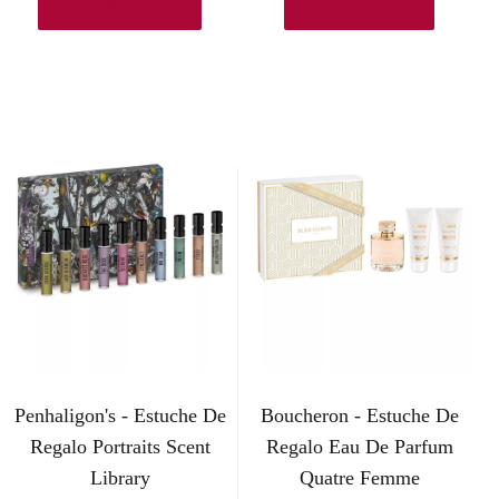
p
p
Ver en Amazon.es
Añadir al carrito
r
r
e
e
c
c
i
i
o
o
o
a
r
c
i
t
g
u
Penhaligon's - Estuche De
Boucheron - Estuche De
i
a
Regalo Portraits Scent
Regalo Eau De Parfum
n
l
Library
Quatre Femme