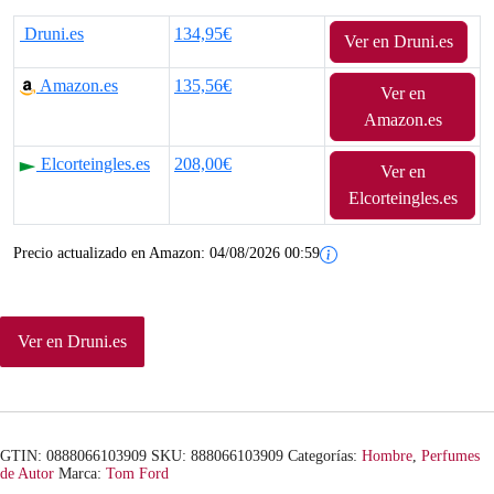
Druni.es
134,95€
Ver en Druni.es
Amazon.es
135,56€
Ver en
Amazon.es
Elcorteingles.es
208,00€
Ver en
Elcorteingles.es
Precio actualizado en Amazon:
04/08/2026 00:59
Ver en Druni.es
GTIN: 0888066103909
SKU:
888066103909
Categorías:
Hombre
,
Perfumes
de Autor
Marca:
Tom Ford