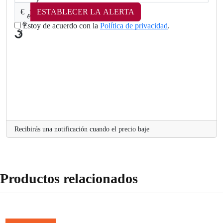
€
ESTABLECER LA ALERTA
Estoy de acuerdo con la
Política de privacidad
.
a
o
L
.
Recibirás una notificación cuando el precio baje
Productos relacionados