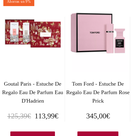
Ahorras un 9%
Goutal Paris - Estuche De
Tom Ford - Estuche De
Regalo Eau De Parfum Eau
Regalo Eau De Parfum Rose
D'Hadrien
Prick
E
E
125,39
€
113,99
€
345,00
€
l
l