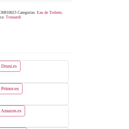
530810023
Categorías:
Eau de Toilette
,
ca:
Trussardi
 Druni.es
 Primor.eu
n Amazon.es