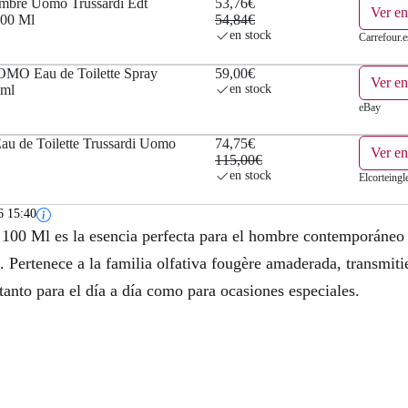
mbre Uomo Trussardi Edt
53,76€
Ver en
100 Ml
54,84€
en stock
Carrefour.e
OMO Eau de Toilette Spray
59,00€
Ver e
 ml
en stock
eBay
Eau de Toilette Trussardi Uomo
74,75€
Ver en
115,00€
en stock
Elcorteingl
6 15:40
 100 Ml es la esencia perfecta para el hombre contemporáneo
 Pertenece a la familia olfativa fougère amaderada, transmiti
 tanto para el día a día como para ocasiones especiales.