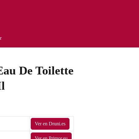
r
Eau De Toilette
l
Ver en Druni.es
Ver en Primor.eu