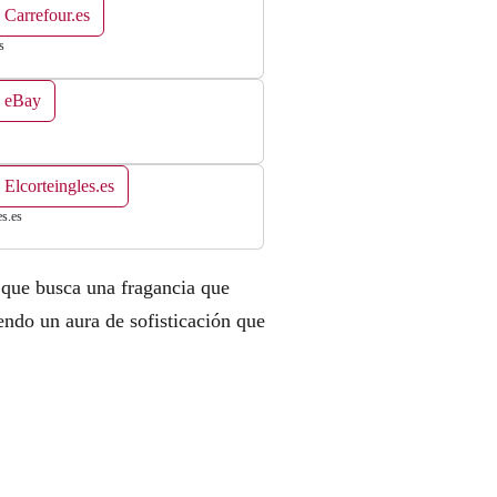
 Carrefour.es
s
n eBay
 Elcorteingles.es
es.es
 que busca una fragancia que
endo un aura de sofisticación que