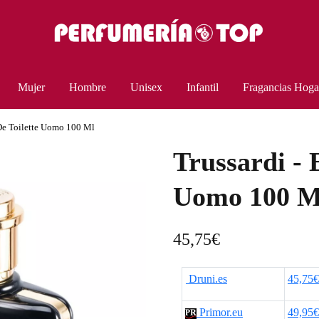
Mujer
Hombre
Unisex
Infantil
Fragancias Hoga
 De Toilette Uomo 100 Ml
Trussardi - 
Uomo 100 M
45,75
€
Druni.es
45,75€
Primor.eu
49,95€