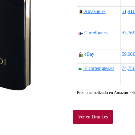
Amazon.es
51,91€
Carrefour.es
53,76€
eBay
59,00€
Elcorteingles.es
74,75€
Precio actualizado en Amazon:
06
Ver en Druni.es