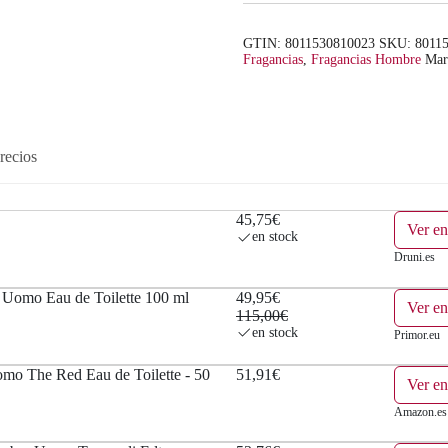
GTIN: 8011530810023
SKU:
8011
Fragancias
,
Fragancias Hombre
Mar
recios
45,75€
Ver en
en stock
Druni.es
Uomo Eau de Toilette 100 ml
49,95€
Ver en
115,00€
en stock
Primor.eu
omo The Red Eau de Toilette - 50
51,91€
Ver e
Amazon.es