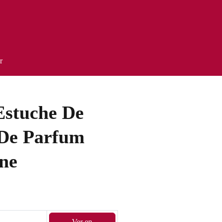
r
Estuche De
 De Parfum
ne
Ver en