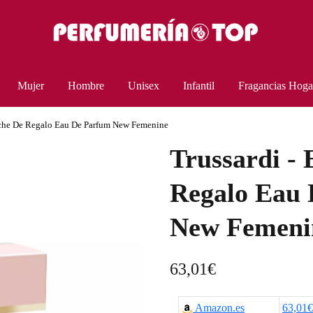
Mujer
Hombre
Unisex
Infantil
Fragancias Hoga
tuche De Regalo Eau De Parfum New Femenine
Trussardi - 
Regalo Eau
New Femeni
63,01
€
Amazon.es
63,01€