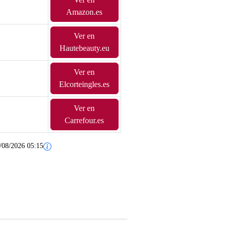
Amazon.es
Ver en
Hautebeauty.eu
Ver en
Elcorteingles.es
Ver en
Carrefour.es
/08/2026 05:15