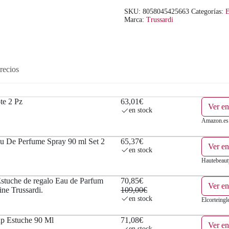
SKU:
8058045425663
Categorías:
E
Marca:
Trussardi
recios
te 2 Pz
63,01€
Ver e
en stock
Amazon.es
au De Perfume Spray 90 ml Set 2
65,37€
Ver en
en stock
Hautebeaut
Estuche de regalo Eau de Parfum
70,85€
Ver en
e Trussardi.
109,00€
en stock
Elcorteingl
dp Estuche 90 Ml
71,08€
Ver en
en stock