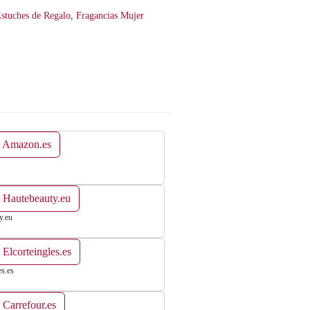
stuches de Regalo
,
Fragancias Mujer
n Amazon.es
 Hautebeauty.eu
y.eu
 Elcorteingles.es
es.es
 Carrefour.es