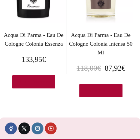
r
c
i
t
g
u
Acqua Di Parma - Eau De
Acqua Di Parma - Eau De
i
a
Cologne Colonia Essenza
Cologne Colonia Intensa 50
n
l
Ml
133,95
€
a
e
E
E
118,00
€
87,92
€
l
s
l
l
Ver en Primor.eu
e
:
p
p
Ver en Primor.eu
r
9
r
r
a
2
e
e
:
,
c
c
1
4
i
i