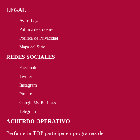
5
0
LEGAL
o
o
5
€
Aviso Legal
o
a
,
.
Política de Cookies
r
c
Política de Privacidad
0
i
t
Mapa del Sitio
0
REDES SOCIALES
g
u
€
Facebook
i
a
Twitter
.
n
l
Instagram
a
e
Pinterest
Google My Business
l
s
Telegram
e
:
ACUERDO OPERATIVO
r
8
Perfumería TOP participa en programas de