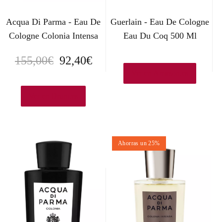
Acqua Di Parma - Eau De
Guerlain - Eau De Cologne
Cologne Colonia Intensa
Eau Du Coq 500 Ml
E
E
155,00
€
92,40
€
Ver en Amazon.es
l
l
p
p
Ver en Druni.es
r
r
e
e
Ahorras un 25%
c
c
i
i
o
o
o
a