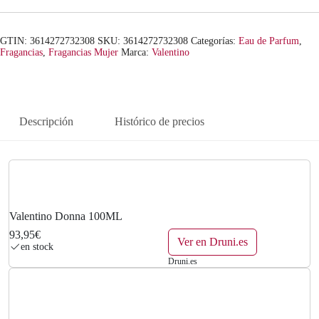
GTIN: 3614272732308
SKU:
3614272732308
Categorías:
Eau de Parfum
,
Fragancias
,
Fragancias Mujer
Marca:
Valentino
Descripción
Histórico de precios
Valentino Donna 100ML
93,95€
Ver en Druni.es
en stock
Druni.es