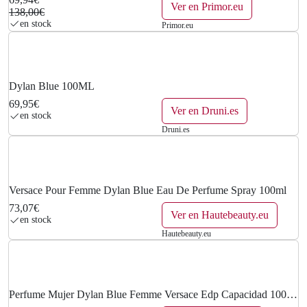
0
Ver en Primor.eu
138,00€
en stock
Primor.eu
€
.
Dylan Blue 100ML
69,95€
Ver en Druni.es
en stock
Druni.es
Versace Pour Femme Dylan Blue Eau De Perfume Spray 100ml
73,07€
Ver en Hautebeauty.eu
en stock
Hautebeauty.eu
Perfume Mujer Dylan Blue Femme Versace Edp Capacidad 100
Ml