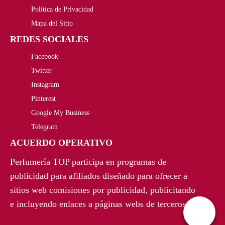
r
c
Política de Privacidad
i
t
Mapa del Sitio
REDES SOCIALES
g
u
Facebook
i
a
Twitter
n
l
Instagram
a
e
Pinterest
Google My Business
l
s
Telegram
e
:
ACUERDO OPERATIVO
r
4
Perfumería TOP participa en programas de
a
4
publicidad para afiliados diseñado para ofrecer a
sitios web comisiones por publicidad, publicitando
:
2
e incluyendo enlaces a páginas webs de terceros.
5
,