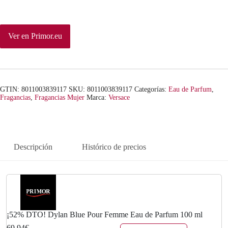
n
l
a
e
Ver en Primor.eu
l
s
e
:
r
6
GTIN: 8011003839117
SKU:
8011003839117
Categorías:
Eau de Parfum
,
a
9
Fragancias
,
Fragancias Mujer
Marca:
Versace
:
,
1
9
Descripción
Histórico de precios
3
4
8
€
,
.
0
¡52% DTO! Dylan Blue Pour Femme Eau de Parfum 100 ml
69,94€