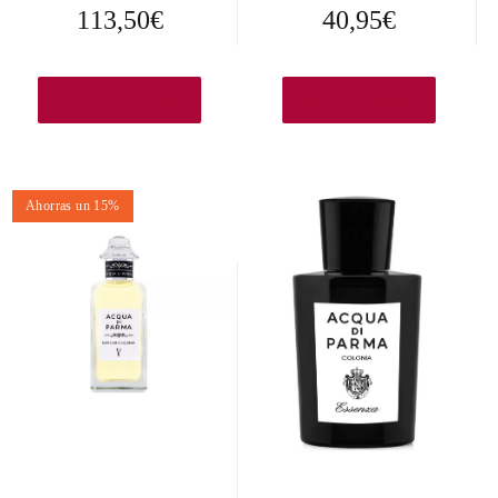
113,50
€
40,95
€
Ver en Amazon.es
Ver en Primor.eu
Ahorras un 15%