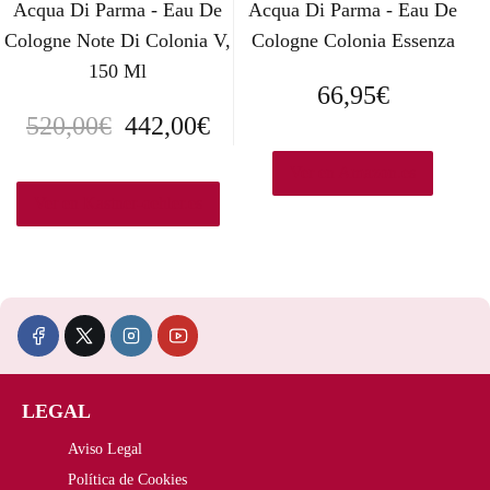
Acqua Di Parma - Eau De
Acqua Di Parma - Eau De
Cologne Note Di Colonia V,
Cologne Colonia Essenza
150 Ml
66,95
€
E
E
520,00
€
442,00
€
l
l
Ver en Amazon.es
p
p
Ver en Kastner-oehler.es
r
r
e
e
c
c
i
i
LEGAL
o
o
Aviso Legal
o
a
Política de Cookies