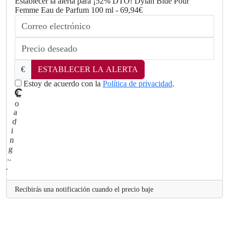
Establecer la alerta para ¡52% DTO! Dylan Blue Pour
Femme Eau de Parfum 100 ml - 69,94€
€
ESTABLECER LA ALERTA
Estoy de acuerdo con la
Política de privacidad
.
L
.
o
a
d
i
n
g
.
.
Recibirás una notificación cuando el precio baje