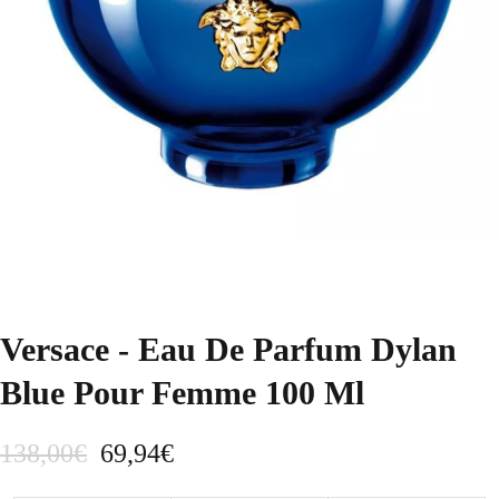
Versace - Eau De Parfum Dylan
Blue Pour Femme 100 Ml
E
E
138,00
€
69,94
€
l
l