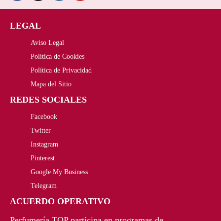
i
i
5
,
LEGAL
o
o
2
0
Aviso Legal
o
a
0
0
Política de Cookies
r
c
,
€
Política de Privacidad
i
t
Mapa del Sitio
0
.
REDES SOCIALES
g
u
0
Facebook
i
a
€
Twitter
n
l
Instagram
.
a
e
Pinterest
Google My Business
l
s
Telegram
e
:
ACUERDO OPERATIVO
r
4
Perfumería TOP participa en programas de