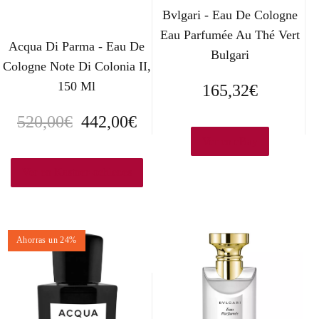
Bvlgari - Eau De Cologne
Eau Parfumée Au Thé Vert
Acqua Di Parma - Eau De
Bulgari
Cologne Note Di Colonia II,
150 Ml
165,32
€
E
E
520,00
€
442,00
€
Ver en eBay
l
l
p
p
Ver en Kastner-oehler.es
r
r
e
e
Ahorras un 24%
c
c
i
i
o
o