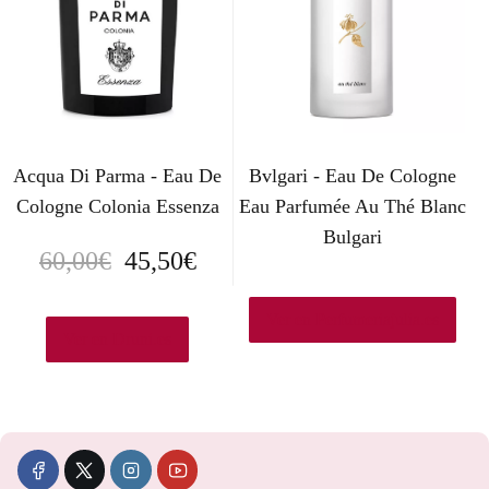
o
a
r
c
i
t
g
u
Acqua Di Parma - Eau De
Bvlgari - Eau De Cologne
i
a
Cologne Colonia Essenza
Eau Parfumée Au Thé Blanc
n
l
Bulgari
E
E
60,00
€
45,50
€
a
e
l
l
l
s
Ver en Perfumeriajulia.es
p
p
Ver en Druni.es
e
:
r
r
r
4
e
e
a
4
c
c
:
2