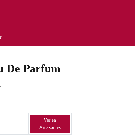
r
au De Parfum
l
Ver en
Amazon.es