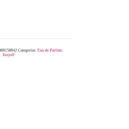
488158842
Categorías:
Eau de Parfum
,
a:
Xerjoff