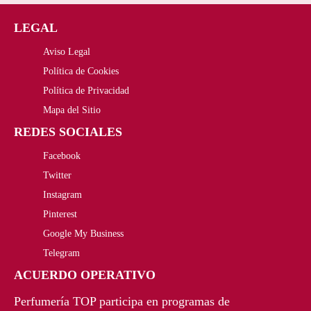
o
o
LEGAL
o
a
Aviso Legal
r
c
Política de Cookies
Política de Privacidad
i
t
Mapa del Sitio
g
u
REDES SOCIALES
i
a
Facebook
n
l
Twitter
Instagram
a
e
Pinterest
l
s
Google My Business
Telegram
e
:
ACUERDO OPERATIVO
r
1
Perfumería TOP participa en programas de
a
7