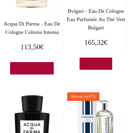
Bvlgari - Eau De Cologne
Eau Parfumée Au Thé Vert
Acqua Di Parma - Eau De
Bulgari
Cologne Colonia Intensa
165,32
€
113,50
€
Ver en eBay
Ver en Amazon.es
Ahorras un 67%