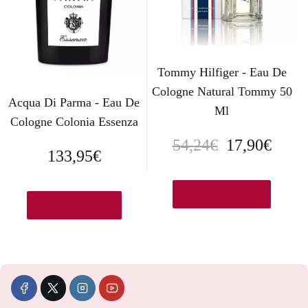
Tommy Hilfiger - Eau De
Cologne Natural Tommy 50
Acqua Di Parma - Eau De
Ml
Cologne Colonia Essenza
E
E
54,24
€
17,90
€
133,95
€
l
l
p
p
Ver en Aromas.es
Ver en Primor.eu
r
r
e
e
c
c
i
i