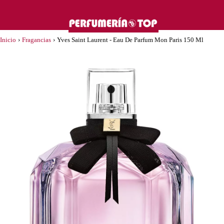
Inicio
›
Fragancias
›
Yves Saint Laurent - Eau De Parfum Mon Paris 150 Ml