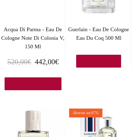
Acqua Di Parma - Eau De
Guerlain - Eau De Cologne
Cologne Note Di Colonia V,
Eau Du Coq 500 Ml
150 Ml
E
E
520,00
€
442,00
€
Ver en Amazon.es
l
l
p
p
Ver en Kastner-oehler.es
r
r
e
e
Ahorras un 67%
c
c
i
i