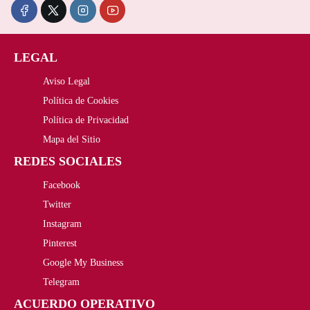
:
2
i
i
5
,
o
o
LEGAL
2
0
o
a
Aviso Legal
0
0
r
c
Política de Cookies
,
€
Política de Privacidad
i
t
Mapa del Sitio
0
.
g
u
REDES SOCIALES
0
i
a
Facebook
€
n
l
Twitter
Instagram
.
a
e
Pinterest
l
s
Google My Business
Telegram
e
:
ACUERDO OPERATIVO