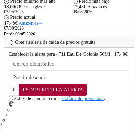
Precio mínimo más alto
Precio más bajo
18,00€
17,48€
Elcorteingles.es
Amazon.es
03/05/2026
08/08/2026
Precio actual
17,48€
Amazon.es
07/08/2026
Desde 03/05/2026
Cree su alerta de caída de precios gratuita
Establecer la alerta para 4711 Eau De Colonia 50Ml - 17,48€
.
..
g
n
i
d
€
ESTABLECER LA ALERTA
a
o
Estoy de acuerdo con la
Política de privacidad
.
L