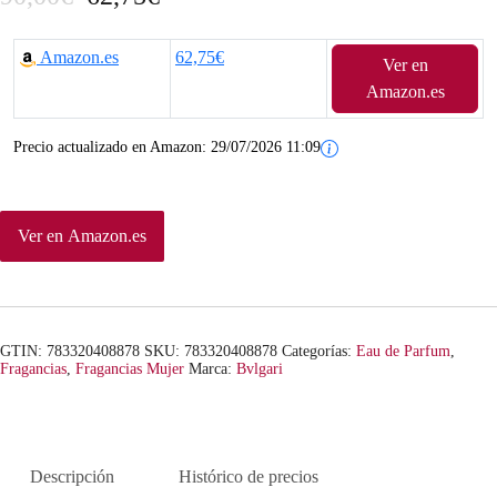
l
l
Amazon.es
62,75€
Ver en
p
p
Amazon.es
r
r
Precio actualizado en Amazon:
29/07/2026 11:09
e
e
c
c
Ver en Amazon.es
i
i
o
o
o
a
GTIN: 783320408878
SKU:
783320408878
Categorías:
Eau de Parfum
,
r
c
Fragancias
,
Fragancias Mujer
Marca:
Bvlgari
i
t
g
u
Descripción
Histórico de precios