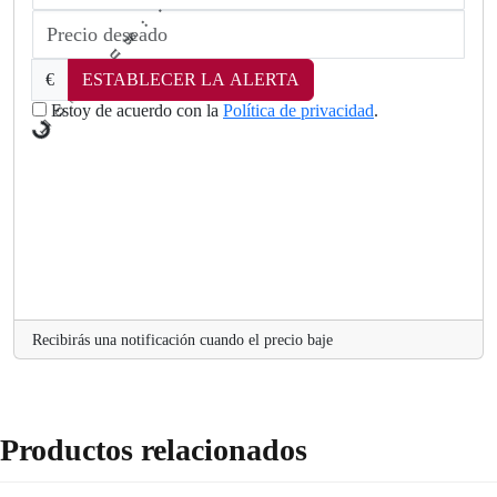
€
ESTABLECER LA ALERTA
Estoy de acuerdo con la
Política de privacidad
.
a
o
L
.
Recibirás una notificación cuando el precio baje
Productos relacionados