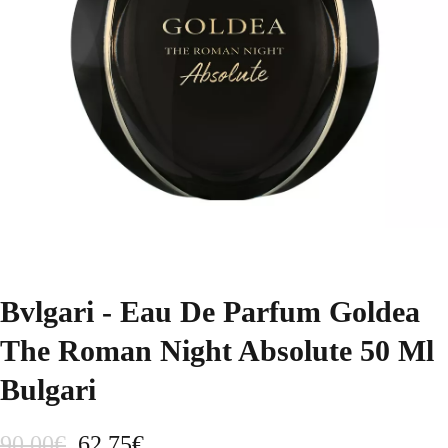
Bvlgari - Eau De Parfum Goldea
The Roman Night Absolute 50 Ml
Bulgari
E
E
90,00
€
62,75
€