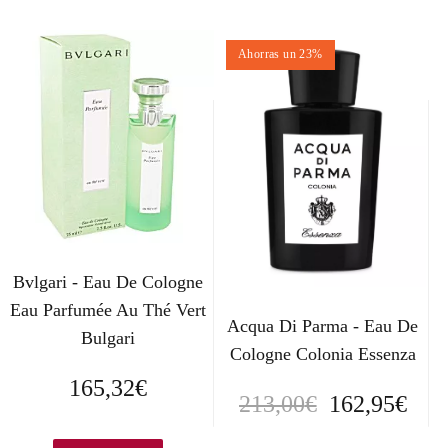
Ahorras un 23%
Bvlgari - Eau De Cologne
Eau Parfumée Au Thé Vert
Acqua Di Parma - Eau De
Bulgari
Cologne Colonia Essenza
165,32
€
E
E
213,00
€
162,95
€
l
l