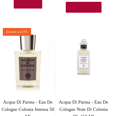
Ver en eBay
p
p
Ver en Primor.eu
r
r
e
e
Ahorras un 25%
c
c
i
i
o
o
o
a
r
c
i
t
g
u
Acqua Di Parma - Eau De
Acqua Di Parma - Eau De
i
a
Cologne Colonia Intensa 50
Cologne Note Di Colonia