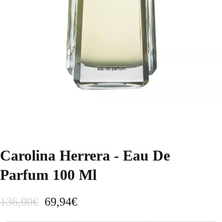
Carolina Herrera - Eau De
Parfum 100 Ml
E
E
136,00
€
69,94
€
l
l