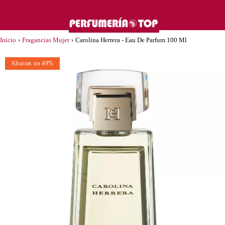
Inicio
›
Fragancias Mujer
›
Carolina Herrera - Eau De Parfum 100 Ml
Ahorras un 49%