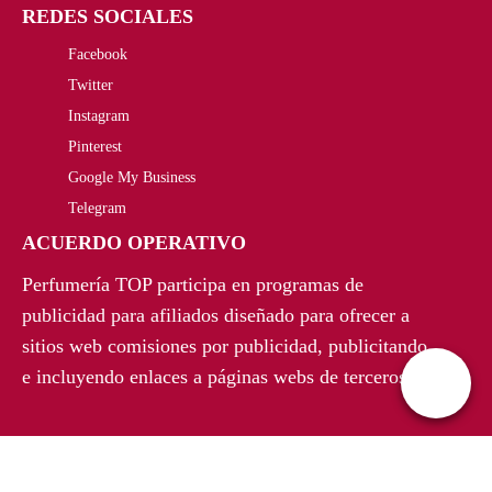
0
REDES SOCIALES
g
u
€
Facebook
i
a
Twitter
.
n
l
Instagram
a
e
Pinterest
Google My Business
l
s
Telegram
e
:
ACUERDO OPERATIVO
r
8
Perfumería TOP participa en programas de
a
7
publicidad para afiliados diseñado para ofrecer a
sitios web comisiones por publicidad, publicitando
:
,
e incluyendo enlaces a páginas webs de terceros.
1
9
1
2
8
€