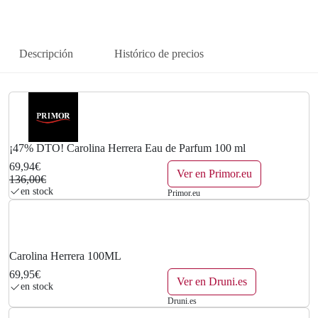
n
l
a
e
Descripción
Histórico de precios
l
s
e
:
r
6
a
9
¡47% DTO! Carolina Herrera Eau de Parfum 100 ml
:
,
69,94€
Ver en Primor.eu
136,00€
1
9
en stock
Primor.eu
3
4
6
€
Carolina Herrera 100ML
,
.
69,95€
Ver en Druni.es
en stock
0
Druni.es