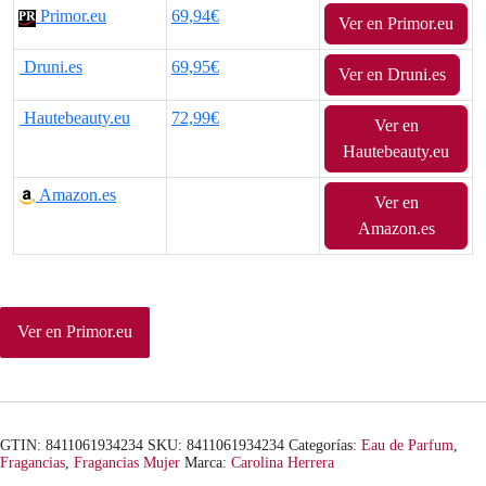
Primor.eu
69,94€
Ver en Primor.eu
p
p
Druni.es
69,95€
r
r
Ver en Druni.es
e
e
Hautebeauty.eu
72,99€
Ver en
Hautebeauty.eu
c
c
Amazon.es
i
i
Ver en
Amazon.es
o
o
o
a
r
c
Ver en Primor.eu
i
t
g
u
i
a
GTIN: 8411061934234
SKU:
8411061934234
Categorías:
Eau de Parfum
,
Fragancias
,
Fragancias Mujer
Marca:
Carolina Herrera