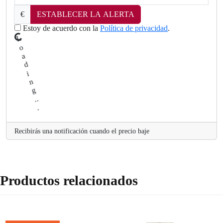
€
ESTABLECER LA ALERTA
Estoy de acuerdo con la
Política de privacidad
.
L
.
o
a
d
in
g
.
.
Recibirás una notificación cuando el precio baje
Productos relacionados