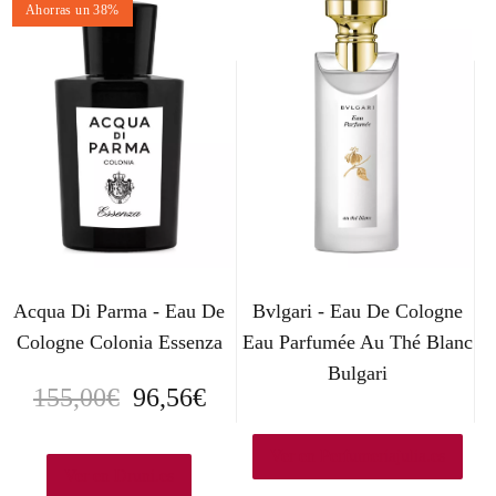
Ahorras un 38%
Acqua Di Parma - Eau De
Bvlgari - Eau De Cologne
Cologne Colonia Essenza
Eau Parfumée Au Thé Blanc
Bulgari
E
E
155,00
€
96,56
€
l
l
Ver en Perfumeriajulia.es
p
p
Ver en Druni.es