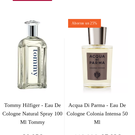
r
r
e
e
Ahorras un 25%
c
c
i
i
o
o
o
a
r
c
i
t
g
u
Tommy Hilfiger - Eau De
Acqua Di Parma - Eau De
i
a
Cologne Natural Spray 100
Cologne Colonia Intensa 50
n
l
Ml Tommy
Ml
a
e