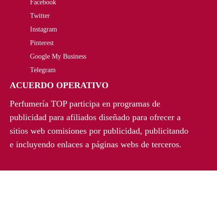
€
Facebook
i
a
Twitter
.
n
l
Instagram
a
e
Pinterest
Google My Business
l
s
Telegram
e
:
ACUERDO OPERATIVO
r
8
Perfumería TOP participa en programas de
a
7
publicidad para afiliados diseñado para ofrecer a
sitios web comisiones por publicidad, publicitando
:
,
e incluyendo enlaces a páginas webs de terceros.
1
9
1
2
8
€
,
.