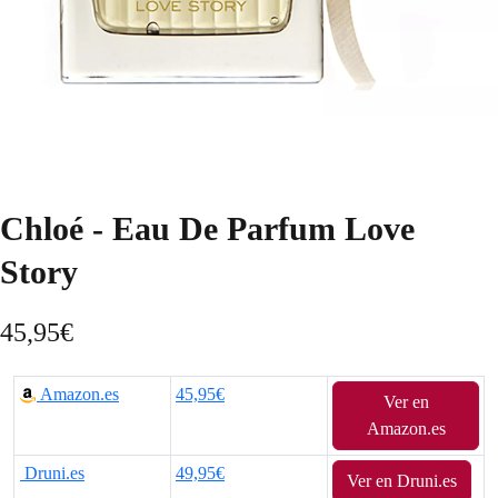
Chloé - Eau De Parfum Love
Story
45,95
€
Amazon.es
45,95€
Ver en
Amazon.es
Druni.es
49,95€
Ver en Druni.es