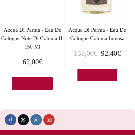
i
t
g
u
i
a
Acqua Di Parma - Eau De
Acqua Di Parma - Eau De
n
l
Cologne Note Di Colonia II,
Cologne Colonia Intensa
150 Ml
a
e
E
E
155,00
€
92,40
€
l
s
62,00
€
l
l
e
:
p
p
Ver en Druni.es
r
4
Añadir al carrito
r
r
a
5
e
e
:
,
c
c
6
5
i
i
0
0
o
o