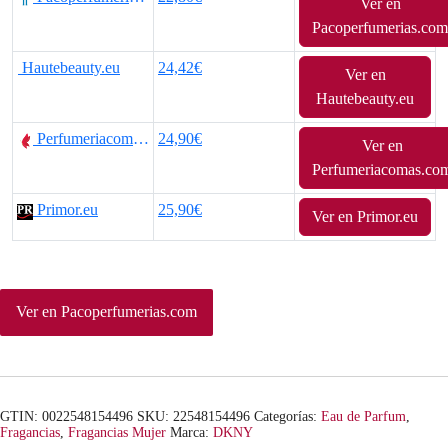
Ver en
p
p
Pacoperfumerias.com
r
r
Hautebeauty.eu
24,42€
Ver en
e
e
Hautebeauty.eu
c
c
Perfumeriacomas.com
24,90€
Ver en
i
i
Perfumeriacomas.co
o
o
Primor.eu
25,90€
Ver en Primor.eu
o
a
r
c
Ver en Pacoperfumerias.com
i
t
g
u
i
a
GTIN: 0022548154496
SKU:
22548154496
Categorías:
Eau de Parfum
,
n
l
Fragancias
,
Fragancias Mujer
Marca:
DKNY