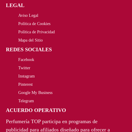
,
€
LEGAL
o
a
0
.
Aviso Legal
r
c
Política de Cookies
0
i
t
Política de Privacidad
€
Mapa del Sitio
g
u
REDES SOCIALES
.
i
a
Facebook
n
l
Twitter
a
e
Instagram
Pinterest
l
s
Google My Business
e
:
Telegram
r
9
ACUERDO OPERATIVO
a
2
Perfumería TOP participa en programas de
publicidad para afiliados diseñado para ofrecer a