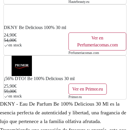
Hautebeauty.eu
.
DKNY Be Delicious 100% 30 ml
24,90€
Ver en
54,00€
Perfumeriacomas.com
en stock
Perfumeriacomas.com
¡56% DTO! Be 100% Delicious 30 ml
25,90€
Ver en Primor.eu
59,00€
en stock
Primor.eu
DKNY - Eau De Parfum Be 100% Delicious 30 Ml es la
esencia perfecta de autenticidad y libertad, una fragancia de
lujo que pertenece a la familia olfativa afrutada.
Transmitiendo una sensación de frescura y energía, esta eau