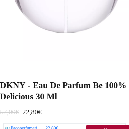
DKNY - Eau De Parfum Be 100%
Delicious 30 Ml
E
E
57,00
€
22,80
€
l
l
Pacoperfumerias.com
22,80€