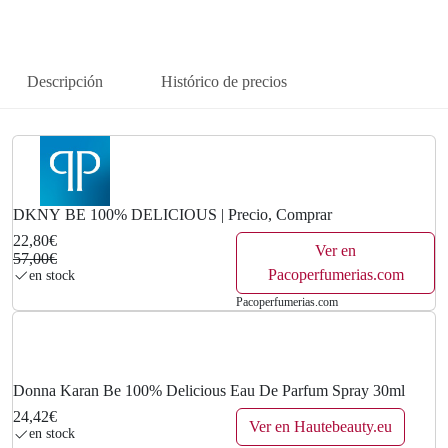
a
e
l
s
Descripción
Histórico de precios
e
:
r
2
a
2
:
,
DKNY BE 100% DELICIOUS | Precio, Comprar
22,80€
5
8
Ver en
57,00€
Pacoperfumerias.com
en stock
7
0
Pacoperfumerias.com
,
€
0
.
Donna Karan Be 100% Delicious Eau De Parfum Spray 30ml
0
24,42€
Ver en Hautebeauty.eu
en stock
€