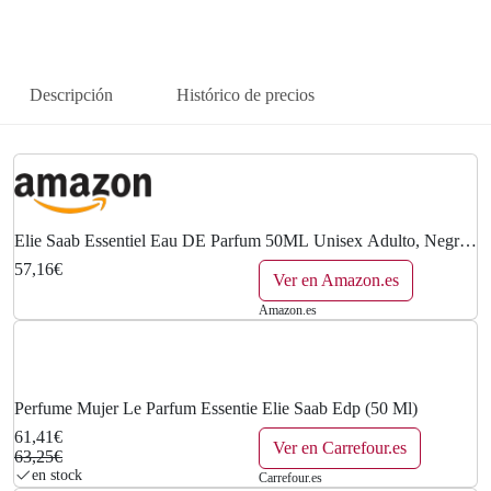
Descripción
Histórico de precios
Elie Saab Essentiel Eau DE Parfum 50ML Unisex Adulto, Negro,
Estándar
57,16€
Ver en Amazon.es
Amazon.es
Perfume Mujer Le Parfum Essentie Elie Saab Edp (50 Ml)
61,41€
Ver en Carrefour.es
63,25€
en stock
Carrefour.es