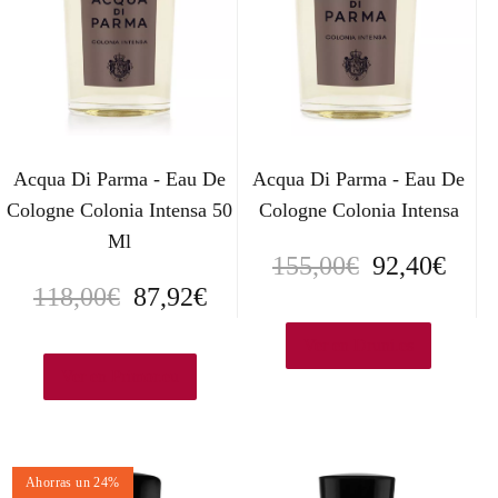
Acqua Di Parma - Eau De
Acqua Di Parma - Eau De
Cologne Colonia Intensa 50
Cologne Colonia Intensa
Ml
E
E
155,00
€
92,40
€
E
E
118,00
€
87,92
€
l
l
l
l
p
p
Ver en Druni.es
p
p
Ver en Primor.eu
r
r
r
r
e
e
e
e
c
c
Ahorras un 24%