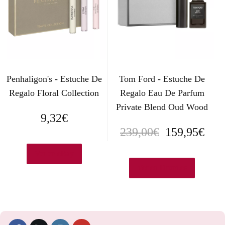
Penhaligon's - Estuche De
Tom Ford - Estuche De
Regalo Floral Collection
Regalo Eau De Parfum
Private Blend Oud Wood
9,32
€
E
E
239,00
€
159,95
€
l
l
Ver en eBay
p
p
Ver en Druni.es
r
r
e
e