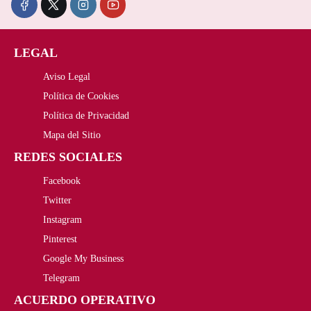
c
c
i
i
LEGAL
o
o
Aviso Legal
o
a
Política de Cookies
r
c
Política de Privacidad
i
t
Mapa del Sitio
REDES SOCIALES
g
u
Facebook
i
a
Twitter
n
l
Instagram
a
e
Pinterest
Google My Business
l
s
Telegram
e
:
ACUERDO OPERATIVO