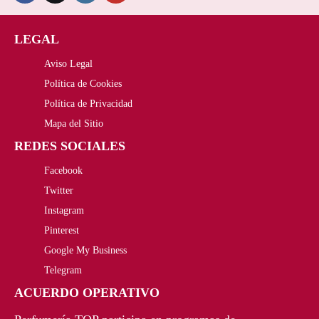
5
,
LEGAL
2
0
Aviso Legal
0
0
Política de Cookies
,
€
Política de Privacidad
Mapa del Sitio
0
.
REDES SOCIALES
0
Facebook
€
Twitter
Instagram
.
Pinterest
Google My Business
Telegram
ACUERDO OPERATIVO