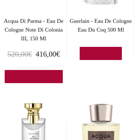
Acqua Di Parma - Eau De
Guerlain - Eau De Cologne
Cologne Note Di Colonia
Eau Du Coq 500 Ml
III, 150 Ml
E
E
520,00
€
416,00
€
Añadir al carrito
l
l
p
p
Ver en Kastner-oehler.es
r
r
e
e
c
c
i
i
o
o