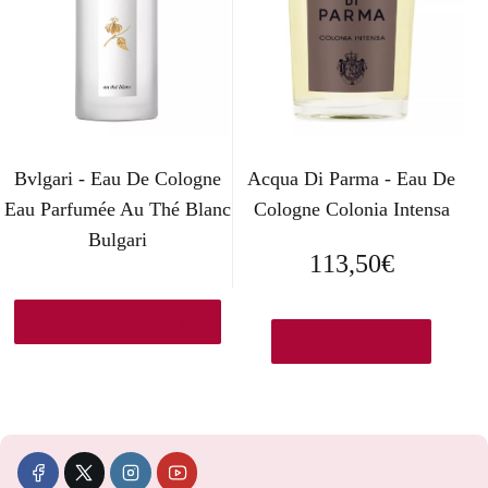
o
a
r
c
i
t
g
u
Bvlgari - Eau De Cologne
Acqua Di Parma - Eau De
i
a
Eau Parfumée Au Thé Blanc
Cologne Colonia Intensa
n
l
Bulgari
113,50
€
a
e
l
s
Ver en Perfumeriajulia.es
Ver en Amazon.es
e
:
r
4
a
1
:
6