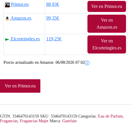
Primor.eu
88,93€
Ver en Primor.eu
p
p
Amazon.es
99,35€
r
r
Ver en
Amazon.es
e
e
Elcorteingles.es
119,25€
Ver en
c
c
Elcorteingles.es
i
i
Precio actualizado en Amazon:
06/08/2026 07:02
o
o
o
a
Ver en Primor.eu
r
c
i
t
g
u
GTIN: 3346470143159
SKU:
3346470143159
Categorías:
Eau de Parfum
,
i
a
Fragancias
,
Fragancias Mujer
Marca:
Guerlain