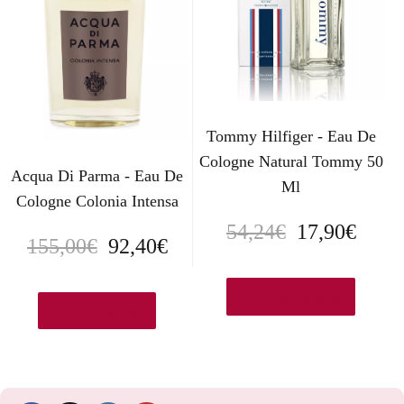
Tommy Hilfiger - Eau De
Cologne Natural Tommy 50
Acqua Di Parma - Eau De
Ml
Cologne Colonia Intensa
E
E
54,24
€
17,90
€
E
E
155,00
€
92,40
€
l
l
l
l
p
p
Ver en Aromas.es
p
p
Ver en Druni.es
r
r
r
r
e
e
e
e
c
c