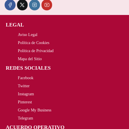
c
c
i
i
i
i
o
o
LEGAL
o
o
o
a
Aviso Legal
o
a
r
c
Política de Cookies
r
c
Política de Privacidad
i
t
i
t
Mapa del Sitio
g
u
REDES SOCIALES
g
u
i
a
Facebook
i
a
n
l
Twitter
n
l
Instagram
a
e
a
e
Pinterest
l
s
Google My Business
l
s
Telegram
e
:
e
:
ACUERDO OPERATIVO