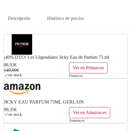
n
l
a
e
Descripción
Histórico de precios
l
s
e
:
r
8
a
8
¡40% DTO! Les Légendaires Jicky Eau de Parfum 75 ml
88,93€
:
,
Ver en Primor.eu
149,00€
en stock
Primor.eu
1
9
4
3
9
€
JICKY EAU PARFUM 75ML GERLAIN
99,35€
,
.
Ver en Amazon.es
en stock
Amazon.es
0