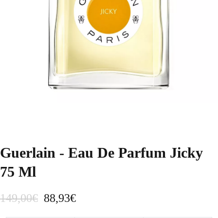
Guerlain - Eau De Parfum Jicky
75 Ml
E
E
149,00
€
88,93
€
l
l