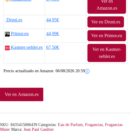
Ver en
Amazon.es
Druni.es
44,95€
Ver en Druni.es
Primor.eu
44,99€
Ver en Primor.eu
Kastner-oehler.es
67,50€
Ver en Kastner-
oehler.es
Precio actualizado en Amazon:
06/08/2026 20:59
Ver en Amazon.es
SKU:
8435415006439
Categorías:
Eau de Parfum
,
Fragancias
,
Fragancias
Mujer
Marca:
Jean Paul Gaultier