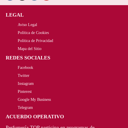
1
5
5
6
LEGAL
5
€
Aviso Legal
,
.
Política de Cookies
Política de Privacidad
0
Mapa del Sitio
0
REDES SOCIALES
€
Facebook
Twitter
.
Instagram
Pinterest
Google My Business
Telegram
ACUERDO OPERATIVO
Perfumería TOP participa en programas de