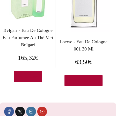
r
c
i
t
g
u
Bvlgari - Eau De Cologne
Eau Parfumée Au Thé Vert
i
a
Loewe - Eau De Cologne
Bulgari
n
l
001 30 Ml
165,32
€
a
e
63,50
€
l
s
Ver en eBay
e
:
Ver en Amazon.es
r
9
a
6
:
,