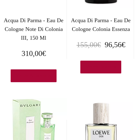
Acqua Di Parma - Eau De
Acqua Di Parma - Eau De
Cologne Note Di Colonia
Cologne Colonia Essenza
III, 150 Ml
E
E
155,00
€
96,56
€
310,00
€
l
l
p
p
Ver en Druni.es
Ver en Amazon.es
r
r
e
e
c
c
i
i
o
o
o
a