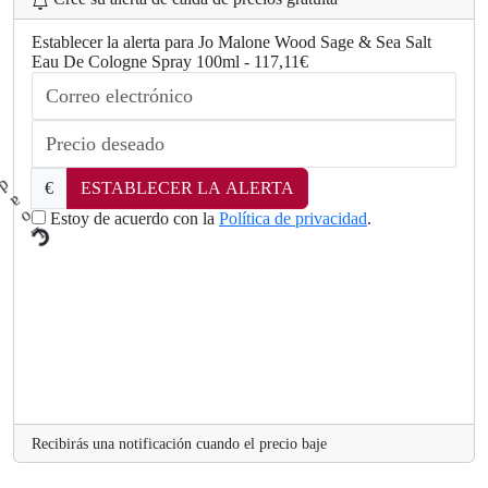
Establecer la alerta para Jo Malone Wood Sage & Sea Salt
Eau De Cologne Spray 100ml - 117,11€
€
ESTABLECER LA ALERTA
Estoy de acuerdo con la
Política de privacidad
.
L
o
a
d
i
n
Recibirás una notificación cuando el precio baje