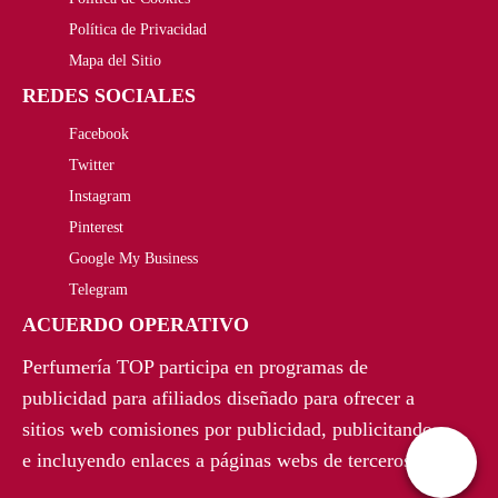
i
t
r
c
0
Política de Privacidad
g
u
i
t
Mapa del Sitio
0
i
a
REDES SOCIALES
g
u
€
n
l
Facebook
i
a
.
Twitter
a
e
n
l
Instagram
l
s
a
e
Pinterest
Google My Business
e
:
l
s
Telegram
r
1
e
:
ACUERDO OPERATIVO
a
5
r
2
Perfumería TOP participa en programas de
:
,
a
4
publicidad para afiliados diseñado para ofrecer a
sitios web comisiones por publicidad, publicitando
3
9
:
,
e incluyendo enlaces a páginas webs de terceros.
3
4
3
8