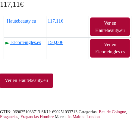
117,11
€
Hautebeauty.eu
117,11€
Ver en
Hautebeauty.eu
Elcorteingles.es
150,00€
Ver en
Elcorteingles.es
Ver en Hautebeauty.eu
GTIN: 0690251033713
SKU:
690251033713
Categorías:
Eau de Cologne
,
Fragancias
,
Fragancias Hombre
Marca:
Jo Malone London