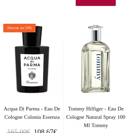
Ahorras un 34%
Acqua Di Parma - Eau De
Tommy Hilfiger - Eau De
Cologne Colonia Essenza
Cologne Natural Spray 100
Ml Tommy
E
E
165,00
€
108,67
€