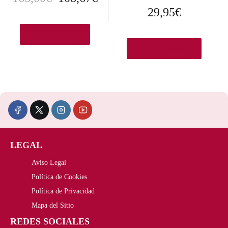
29,95
€
l
l
p
p
Ver en Primor.eu
Ver en Amazon.es
r
r
e
e
c
c
i
i
o
o
LEGAL
o
a
Aviso Legal
r
c
Política de Cookies
i
t
Política de Privacidad
Mapa del Sitio
g
u
REDES SOCIALES