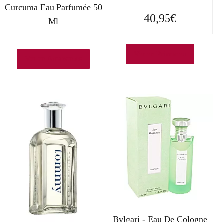
Curcuma Eau Parfumée 50
40,95
€
Ml
Ver en Primor.eu
Ver en Amazon.es
Bvlgari - Eau De Cologne