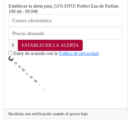
Establecer la alerta para ¡51% DTO! Perfect Eau de Parfum
100 ml - 69,94€
.
.
€
ESTABLECER LA ALERTA
g
n
i
d
Estoy de acuerdo con la
Política de privacidad
.
a
o
L
.
Recibirás una notificación cuando el precio baje