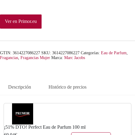
n
l
a
e
Ver en Primor.eu
l
s
e
:
r
6
GTIN: 3614227086227
SKU:
3614227086227
Categorías:
Eau de Parfum
,
a
9
Fragancias
,
Fragancias Mujer
Marca:
Marc Jacobs
:
,
1
9
Descripción
Histórico de precios
4
4
7
€
,
.
0
¡51% DTO! Perfect Eau de Parfum 100 ml
69,94€