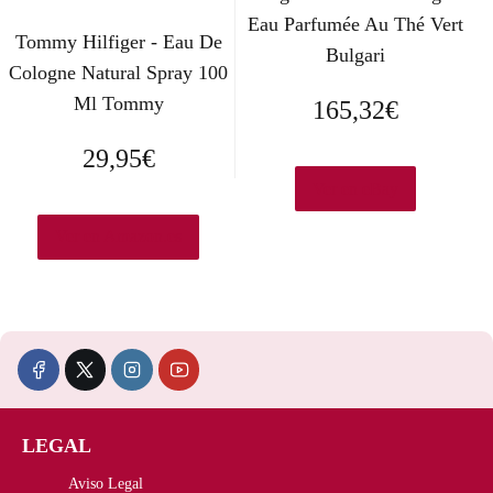
Eau Parfumée Au Thé Vert
Tommy Hilfiger - Eau De
Bulgari
Cologne Natural Spray 100
Ml Tommy
165,32
€
29,95
€
Ver en eBay
Ver en Amazon.es
LEGAL
Aviso Legal