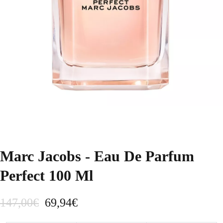
Marc Jacobs - Eau De Parfum
Perfect 100 Ml
E
E
147,00
€
69,94
€
l
l