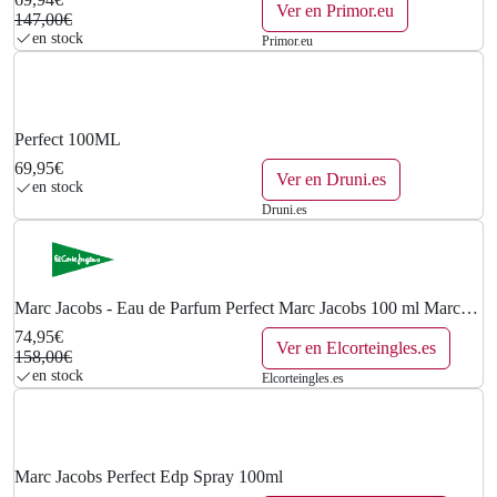
0
Ver en Primor.eu
147,00€
en stock
Primor.eu
€
.
Perfect 100ML
69,95€
Ver en Druni.es
en stock
Druni.es
Marc Jacobs - Eau de Parfum Perfect Marc Jacobs 100 ml Marc
Jacobs.
74,95€
Ver en Elcorteingles.es
158,00€
en stock
Elcorteingles.es
Marc Jacobs Perfect Edp Spray 100ml