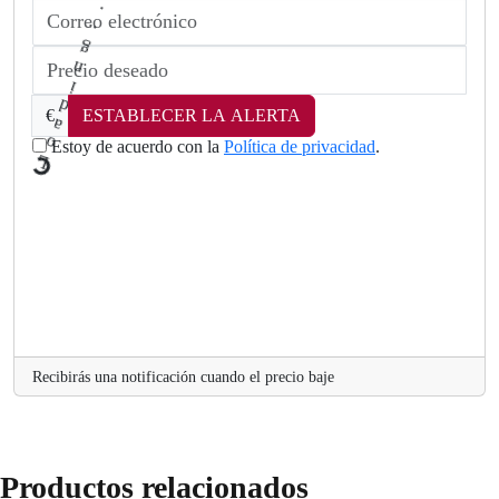
€
ESTABLECER LA ALERTA
Estoy de acuerdo con la
Política de privacidad
.
a
o
L
Recibirás una notificación cuando el precio baje
Productos relacionados