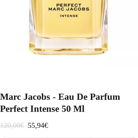
Marc Jacobs - Eau De Parfum
Perfect Intense 50 Ml
E
E
120,00
€
55,94
€
l
l