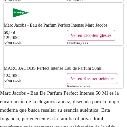
0
€
.
Marc Jacobs - Eau de Parfum Perfect Intense Marc Jacobs.
69,95€
Ver en Elcorteingles.es
129,00€
en stock
Elcorteingles.es
MARC JACOBS Perfect Intense Eau de Parfum 50ml
124,00€
Ver en Kastner-oehler.es
en stock
Kastner-oehler.es
Marc Jacobs - Eau De Parfum Perfect Intense 50 Ml es la
encarnación de la elegancia audaz, diseñada para la mujer
moderna que busca resaltar su esencia auténtica. Esta
fragancia, perteneciente a la familia olfativa floral,
transforma cada momento en una celebración de la vida,