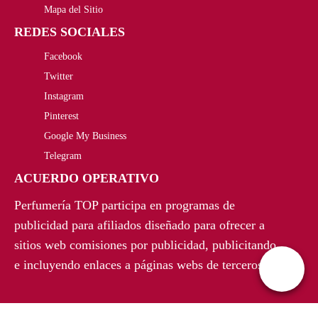
i
t
i
t
Mapa del Sitio
REDES SOCIALES
g
u
g
u
Facebook
i
a
i
a
Twitter
n
l
n
l
Instagram
a
e
a
e
Pinterest
Google My Business
l
s
l
s
Telegram
e
:
e
:
ACUERDO OPERATIVO
r
9
r
9
Perfumería TOP participa en programas de
a
2
a
6
publicidad para afiliados diseñado para ofrecer a
sitios web comisiones por publicidad, publicitando
:
,
:
,
e incluyendo enlaces a páginas webs de terceros.
1
4
1
5
5
0
5
6