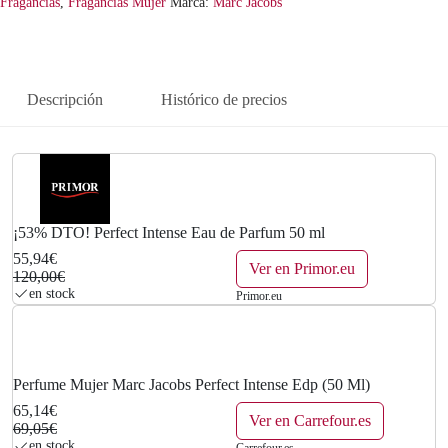
n
l
Fragancias
,
Fragancias Mujer
Marca:
Marc Jacobs
a
e
l
s
Descripción
Histórico de precios
e
:
r
5
a
5
:
,
¡53% DTO! Perfect Intense Eau de Parfum 50 ml
55,94€
1
9
Ver en Primor.eu
120,00€
en stock
Primor.eu
2
4
0
€
,
.
Perfume Mujer Marc Jacobs Perfect Intense Edp (50 Ml)
65,14€
0
Ver en Carrefour.es
69,05€
en stock
Carrefour.es