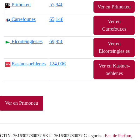
Primor.eu
55,94€
Ver en Primor.eu
p
p
Carrefour.es
65,14€
r
r
Ver en
Carrefour.es
e
e
Elcorteingles.es
69,95€
Ver en
c
c
Elcorteingles.es
i
i
Kastner-oehler.es
124,00€
Ver en Kastner-
o
o
oehler.es
o
a
r
c
Ver en Primor.eu
i
t
g
u
i
a
GTIN: 3616302780037
SKU:
3616302780037
Categorías:
Eau de Parfum
,