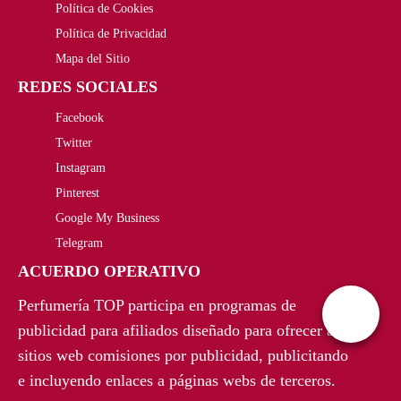
Política de Cookies
r
c
Política de Privacidad
i
t
Mapa del Sitio
REDES SOCIALES
g
u
Facebook
i
a
Twitter
n
l
Instagram
a
e
Pinterest
Google My Business
l
s
Telegram
e
:
ACUERDO OPERATIVO
r
4
Perfumería TOP participa en programas de
a
5
publicidad para afiliados diseñado para ofrecer a
sitios web comisiones por publicidad, publicitando
:
,
e incluyendo enlaces a páginas webs de terceros.
6
5