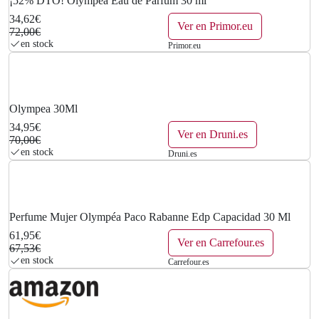
¡52% DTO! Olympéa Eau de Parfum 30 ml
34,62€
.
Ver en Primor.eu
72,00€
en stock
Primor.eu
Olympea 30Ml
34,95€
Ver en Druni.es
70,00€
en stock
Druni.es
Perfume Mujer Olympéa Paco Rabanne Edp Capacidad 30 Ml
61,95€
Ver en Carrefour.es
67,53€
en stock
Carrefour.es