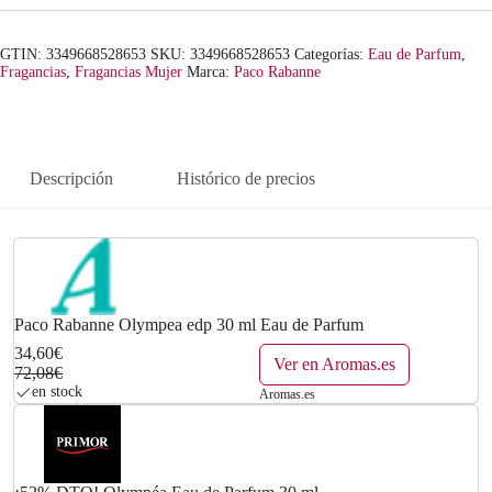
a
e
GTIN: 3349668528653
SKU:
3349668528653
Categorías:
Eau de Parfum
,
l
s
Fragancias
,
Fragancias Mujer
Marca:
Paco Rabanne
e
:
r
3
Descripción
Histórico de precios
a
4
:
,
7
6
2
0
Paco Rabanne Olympea edp 30 ml Eau de Parfum
34,60€
,
€
Ver en Aromas.es
72,08€
en stock
Aromas.es
0
.
8
€