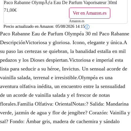
Paco Rabanne OlympÃƒa Eau De Parfum Vaporisateur 30ml
71,00€
Ver en Amazon.es
Amazon.es
Precio actualizado en Amazon:
05/08/2026 14:15
Paco Rabanne Eau de Parfum Olympéa 30 ml Paco Rabanne
DescripciónVictoriosa y gloriosa. Icono, elegante y única.A
su paso las certezas se quiebran, la banalidad estalla en mil
pedazos y los Dioses despiertan.Victoriosa e imperial esta
lista para seducir a su héroe, Invictus. Un sensual acorde de
vainilla salada, terrenal e irresistible.Olympéa es una
aventura olfativa inédita, un encuentro entre la sensualidad
de un acorde de vainilla salada y el frescor de notas
florales.Familia Olfativa: OrientalNotas:? Salida: Mandarina
verde, jazmín de agua y flor de jengibre? Corazón: Vainilla y
sal? Fondo: Ámbar gris, madera de cachemira y sándalo