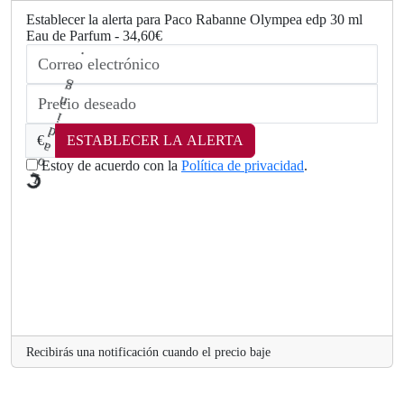
Establecer la alerta para Paco Rabanne Olympea edp 30 ml
Eau de Parfum - 34,60€
€
ESTABLECER LA ALERTA
Estoy de acuerdo con la
Política de privacidad
.
L
.
o
a
d
Recibirás una notificación cuando el precio baje