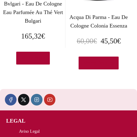
Bvlgari - Eau De Cologne
Eau Parfumée Au Thé Vert
Acqua Di Parma - Eau De
Bulgari
Cologne Colonia Essenza
165,32
€
E
E
60,00
€
45,50
€
l
l
Ver en eBay
p
p
Ver en Druni.es
r
r
e
e
c
c
i
i
LEGAL
o
o
Aviso Legal
o
a