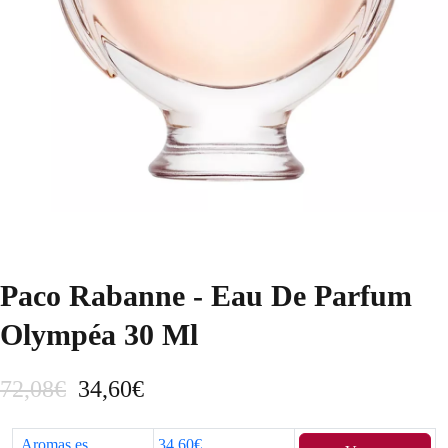
Paco Rabanne - Eau De Parfum
Olympéa 30 Ml
E
E
72,08
€
34,60
€
l
l
Aromas.es
34,60€