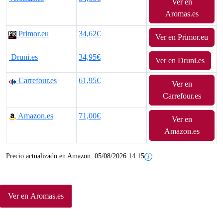
Ver en
p
p
Aromas.es
r
r
Primor.eu
34,62€
Ver en Primor.eu
e
e
Druni.es
34,95€
Ver en Druni.es
c
c
Carrefour.es
61,95€
i
i
Ver en
Carrefour.es
o
o
Amazon.es
71,00€
o
a
Ver en
Amazon.es
r
c
Precio actualizado en Amazon:
05/08/2026 14:15
i
t
g
u
i
a
Ver en Aromas.es
n
l