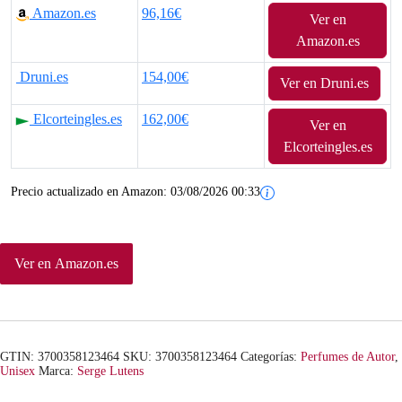
Amazon.es
96,16€
Ver en
p
p
Amazon.es
r
r
Druni.es
154,00€
Ver en Druni.es
e
e
Elcorteingles.es
162,00€
Ver en
c
c
Elcorteingles.es
i
i
Precio actualizado en Amazon:
03/08/2026 00:33
o
o
o
a
Ver en Amazon.es
r
c
i
t
g
u
GTIN: 3700358123464
SKU:
3700358123464
Categorías:
Perfumes de Autor
,
i
a
Unisex
Marca:
Serge Lutens