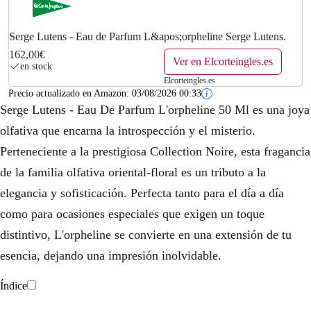
0
€
Serge Lutens - Eau de Parfum L&apos;orpheline Serge Lutens.
162,00€
.
Ver en Elcorteingles.es
en stock
Elcorteingles.es
Precio actualizado en Amazon:
03/08/2026 00:33
Serge Lutens - Eau De Parfum L'orpheline 50 Ml es una joya
olfativa que encarna la introspección y el misterio.
Perteneciente a la prestigiosa Collection Noire, esta fragancia
de la familia olfativa oriental-floral es un tributo a la
elegancia y sofisticación. Perfecta tanto para el día a día
como para ocasiones especiales que exigen un toque
distintivo, L'orpheline se convierte en una extensión de tu
esencia, dejando una impresión inolvidable.
Índice