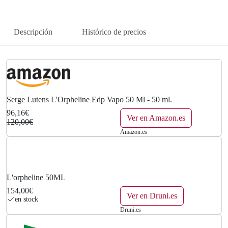
n
l
a
e
Descripción
Histórico de precios
l
s
e
:
r
9
a
6
Serge Lutens L'Orpheline Edp Vapo 50 Ml - 50 ml.
96,16€
:
,
Ver en Amazon.es
120,00€
Amazon.es
1
1
2
6
0
€
L'orpheline 50ML
154,00€
,
.
Ver en Druni.es
en stock
Druni.es
0