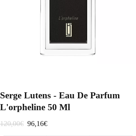
Serge Lutens - Eau De Parfum
L'orpheline 50 Ml
E
E
120,00
€
96,16
€
l
l