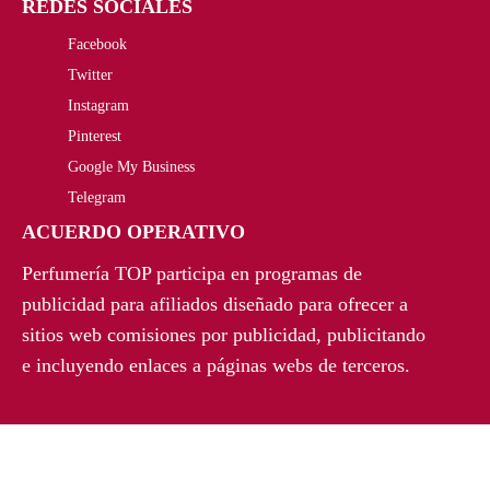
REDES SOCIALES
g
u
g
u
0
Facebook
i
a
i
a
€
Twitter
n
l
n
l
Instagram
.
a
e
a
e
Pinterest
Google My Business
l
s
l
s
Telegram
e
:
e
:
ACUERDO OPERATIVO
r
4
r
9
Perfumería TOP participa en programas de
a
5
a
6
publicidad para afiliados diseñado para ofrecer a
sitios web comisiones por publicidad, publicitando
:
,
:
,
e incluyendo enlaces a páginas webs de terceros.
6
5
1
5
0
0
5
6
,
€
5
€