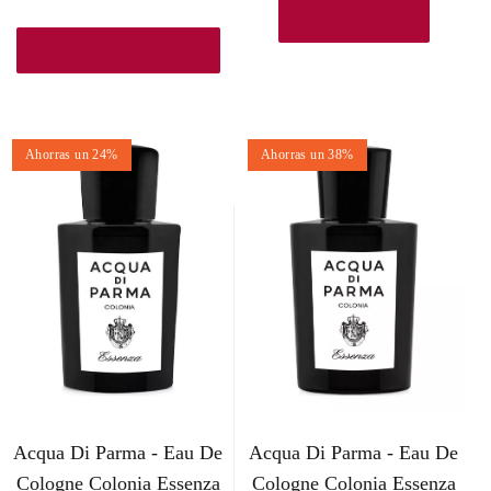
l
l
Ver en Primor.eu
p
p
Ver en Kastner-oehler.es
r
r
e
e
Ahorras un 24%
Ahorras un 38%
c
c
i
i
o
o
o
a
r
c
i
t
g
u
Acqua Di Parma - Eau De
Acqua Di Parma - Eau De
i
a
Cologne Colonia Essenza
Cologne Colonia Essenza