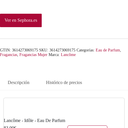
Ver en Sephora.es
GTIN: 3614273069175
SKU:
3614273069175
Categorías:
Eau de Parfum
,
Fragancias
,
Fragancias Mujer
Marca:
Lancôme
Descripción
Histórico de precios
Lancôme - Idôle - Eau De Parfum
83,00€