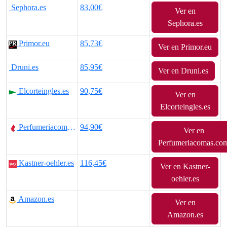
Sephora.es
83,00€
Ver en
Sephora.es
Primor.eu
85,73€
Ver en Primor.eu
Druni.es
85,95€
Ver en Druni.es
Elcorteingles.es
90,75€
Ver en
Elcorteingles.es
Perfumeriacomas.com
94,90€
Ver en
Perfumeriacomas.co
Kastner-oehler.es
116,45€
Ver en Kastner-
oehler.es
Amazon.es
Ver en
Amazon.es