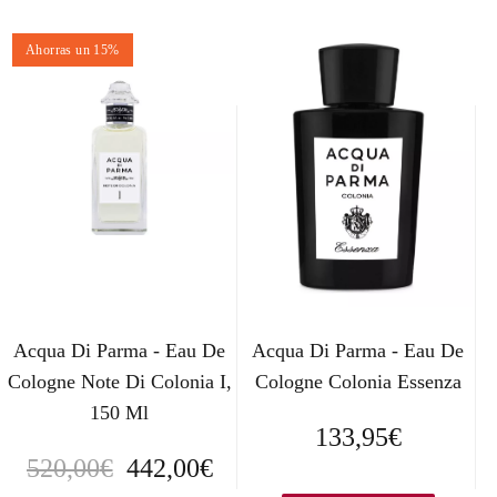
Ahorras un 15%
Acqua Di Parma - Eau De
Acqua Di Parma - Eau De
Cologne Note Di Colonia I,
Cologne Colonia Essenza
150 Ml
133,95
€
E
E
520,00
€
442,00
€