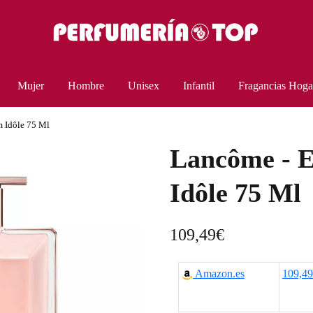
Mujer
Hombre
Unisex
Infantil
Fragancias Hoga
m Idôle 75 Ml
Lancôme - 
Idôle 75 Ml
109,49
€
Amazon.es
109,4