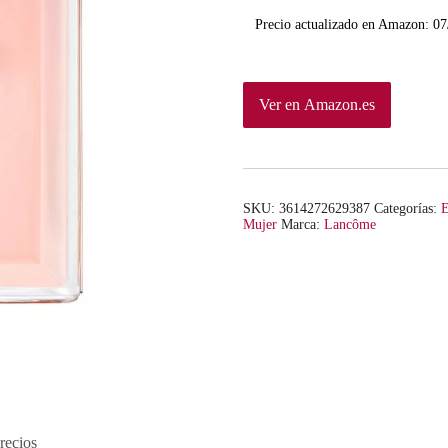
Precio actualizado en Amazon:
07
Ver en Amazon.es
SKU:
3614272629387
Categorías:
E
Mujer
Marca:
Lancôme
recios