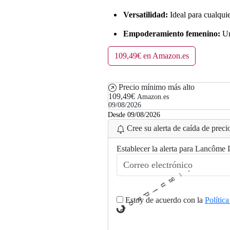
Versatilidad:
Ideal para cualquie
Empoderamiento femenino:
Un
109,49€ en Amazon.es
Precio mínimo más alto
109,49€
Amazon.es
09/08/2026
Desde 09/08/2026
Cree su alerta de caída de precio
Establecer la alerta para Lancôme 
Estoy de acuerdo con la
Polític
L
.
o
a
d
i