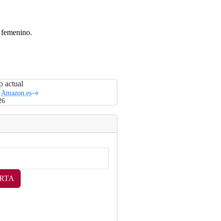
r femenino.
o actual
Amazon.es
26
RTA