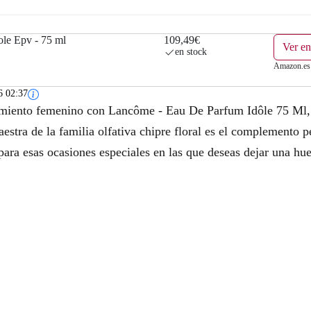
le Epv - 75 ml
109,49€
Ver e
en stock
Amazon.es
6 02:37
miento femenino con Lancôme - Eau De Parfum Idôle 75 Ml, u
stra de la familia olfativa chipre floral es el complemento 
 para esas ocasiones especiales en las que deseas dejar una hue