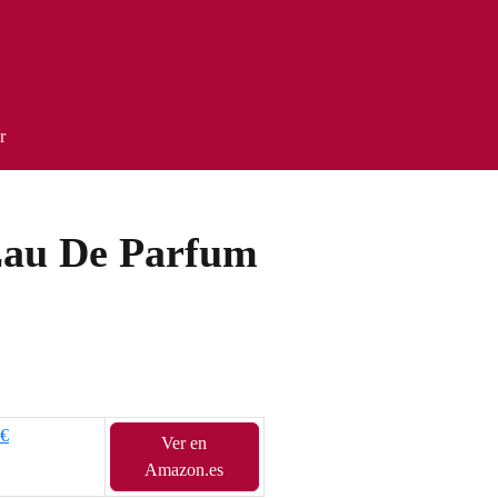
r
Eau De Parfum
9€
Ver en
Amazon.es