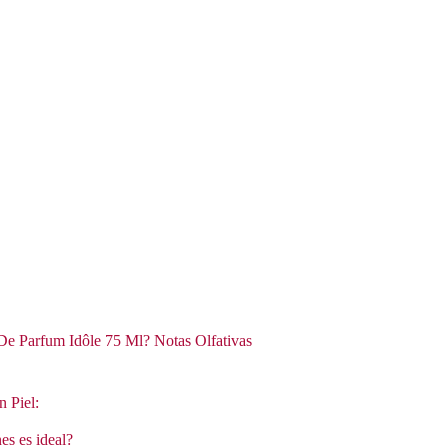
e Parfum Idôle 75 Ml? Notas Olfativas
n Piel:
es es ideal?